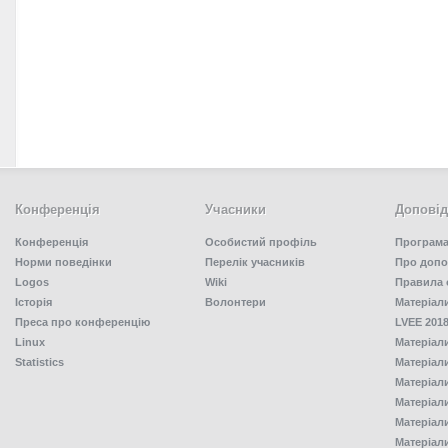
Конференція
Учасники
Доповід
Конференція
Особистий профіль
Програма
Норми поведінки
Перелік учасників
Про допо
Logos
Wiki
Правила 
Історія
Волонтери
Матеріал
Преса про конференцію
LVEE 2018
Linux
Матеріал
Statistics
Матеріал
Матеріал
Матеріал
Матеріал
Матеріал