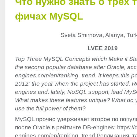
Что нужно знать о трёх
фичах MySQL
Sveta Smirnova, Alanya, Tur
LVEE 2019
Top Three MySQL Concepts which Make it St
the second popular database after Oracle, acco
engines.com/en/ranking_trend. It keeps this po
2012: the year when the project has started. R
engines and, lately, NoSQL support, lead MyS
What makes these features unique? What do 
use the full power of them?
MySQL прочно удерживает второе по попул
после Oracle в рейтинге DB-engines: https://
engines.com/en/ranking_trend Репликация, 