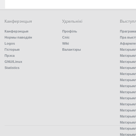
Канферэнцыя
Удзельнiкi
Выступл
Канферэнцыя
Профіль
Праграма
Нормы паводзін
Спiс
Пра выст
Logos
Wiki
Афармлен
Гісторыя
Валантэры
Матэрыял
Прэса
Матэрыялы
GNU/Linux
Матэрыял
Statistics
Матэрыялы
Матэрыял
Матэрыялы
Матэрыялы
Матэрыял
Матэрыял
Матэрыял
Матэрыял
Матэрыял
Матэрыял
Матэрыял
Матэрыял