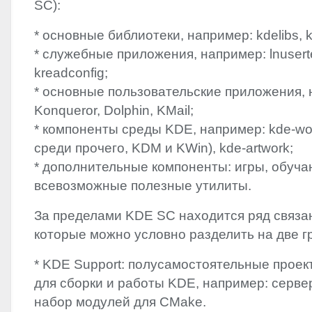
SC):
* основные библиотеки, например: kdelibs, k
* служебные приложения, например: lnusert
kreadconfig;
* основные пользовательские приложения, 
Konqueror, Dolphin, KMail;
* компоненты среды
KDE
, например: kde-wo
среди прочего,
KDM
и KWin), kde-artwork;
* дополнительные компоненты: игры, обуч
всевозможные полезные утилиты.
За пределами
KDE
SC находится ряд связа
которые можно условно разделить на две г
*
KDE
Support: полусамостоятельные проек
для сборки и работы
KDE
, например: сервер 
набор модулей для CMake.