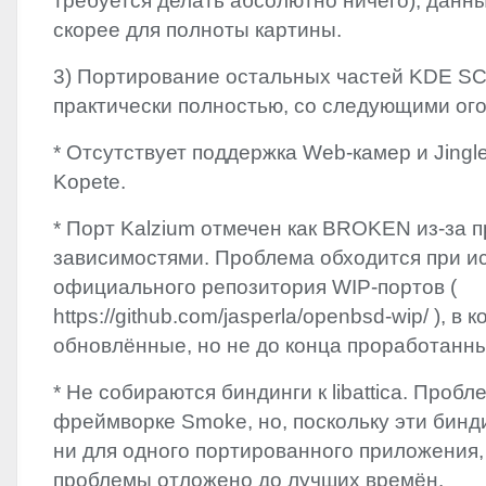
требуется делать абсолютно ничего), данн
скорее для полноты картины.
3) Портирование остальных частей
KDE
SC
практически полностью, со следующими ог
* Отсутствует поддержка Web-камер и Jingle
Kopete.
* Порт Kalzium отмечен как
BROKEN
из-за 
зависимостями. Проблема обходится при и
официального репозитория
WIP
-портов (
https://github.com/jasperla/openbsd-wip/ ), в
обновлённые, но не до конца проработанн
* Не собираются биндинги к libattica. Проб
фреймворке Smoke, но, поскольку эти бинд
ни для одного портированного приложения,
проблемы отложено до лучших времён.