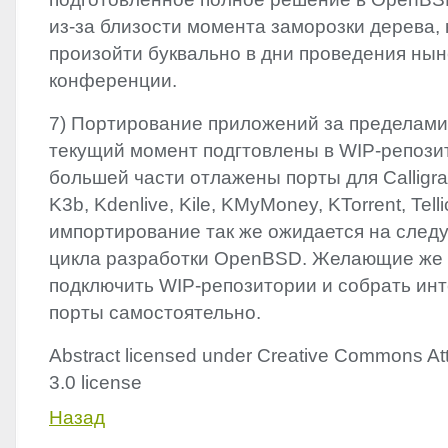
из-за близости момента заморозки дерева,
произойти буквально в дни проведения ны
конференции.
7) Портирование приложений за пределам
текущий момент подгтовлены в
WIP
-репози
большей части отлажены порты для Calligra 
K3b, Kdenlive, Kile, KMyMoney, KTorrent, Tell
импортирование так же ожидается на сле
цикла разработки OpenBSD. Желающие же 
подключить
WIP
-репозитории и собрать ин
порты самостоятельно.
Abstract licensed under Creative Commons Att
3.0 license
Назад