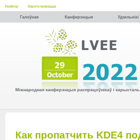
Увайсці
Зарэгістравацца
Галоўная
Канферэнцыя
Удзельнiкi
Міжнародная канферэнцыя распрацоўнікаў і карысталь
Как пропатчить KDE4 п