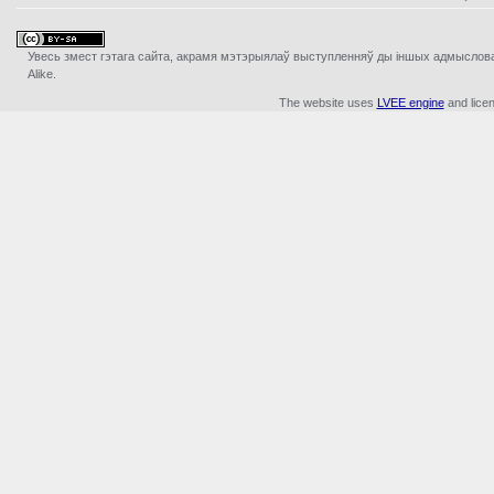
Увесь змест гэтага сайта, акрамя мэтэрыялаў выступленняў ды iншых адмыслова з
Alike.
The website uses
LVEE engine
and lice