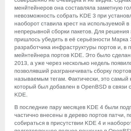
менйтейнеров она составляла заметную го
невозможность собрать
KDE
3 при устано
наоборот ставила крест на используемой 
непрерывной сборки пакетов. Для решения
пришлось убедить в её серьёзности Марка 
разработчика инфраструктуры портов и, в 
мейнтейнера портов
KDE
. Это было сдела
2013, а уже через несколько недель появилс
позволявший разграничивать сборку портов
называемым тегам. Фактически, это самый 
который был добавлен в OpenBSD в связи 
KDE
.
В последние пару месяцев
KDE
4 были под
частично внесены в дерево портов патчи,
собираться в присутствии
KDE
4 и наоборо
подготовленное полное решение в OpenBSD