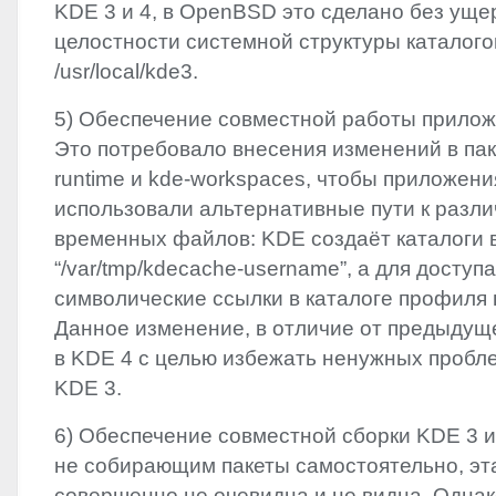
KDE
3 и 4, в OpenBSD это сделано без уще
целостности системной структуры каталогов
/usr/local/kde3.
5) Обеспечение совместной работы прило
Это потребовало внесения изменений в паке
runtime и kde-workspaces, чтобы приложен
использовали альтернативные пути к раз
временных файлов:
KDE
создаёт каталоги 
“/var/tmp/kdecache-username”, а для доступ
символические ссылки в каталоге профиля 
Данное изменение, в отличие от предыдущ
в
KDE
4 с целью избежать ненужных пробле
KDE
3.
6) Обеспечение совместной сборки
KDE
3 и
не собирающим пакеты самостоятельно, эт
совершенно не очевидна и не видна. Однак