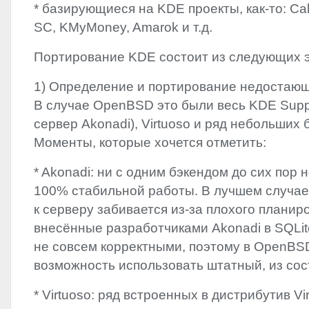
* базирующиеся на
KDE
проекты, как-то: Cal
SC, KMyMoney, Amarok и т.д.
Портирование
KDE
состоит из следующих э
1) Определение и портирование недостающ
В случае OpenBSD это были весь
KDE
Supp
сервер Akonadi), Virtuoso и ряд небольших 
Моменты, которые хочется отметить:
* Akonadi: ни с одним бэкендом до сих пор 
100% стабильной работы. В лучшем случае
к серверу забивается из-за плохого планир
внесённые разработчиками Akonadi в SQLit
не совсем корректными, поэтому в OpenBS
возможность использовать штатный, из сос
* Virtuoso: ряд встроенных в дистрибутив Vi