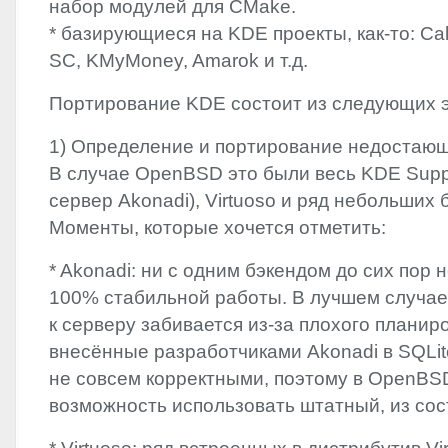
набор модулей для CMake.
* базирующиеся на
KDE
проекты, как-то: Cal
SC, KMyMoney, Amarok и т.д.
Портирование
KDE
состоит из следующих э
1) Определение и портирование недостающ
В случае OpenBSD это были весь
KDE
Supp
сервер Akonadi), Virtuoso и ряд небольших 
Моменты, которые хочется отметить:
* Akonadi: ни с одним бэкендом до сих пор 
100% стабильной работы. В лучшем случае
к серверу забивается из-за плохого планир
внесённые разработчиками Akonadi в SQLit
не совсем корректными, поэтому в OpenBS
возможность использовать штатный, из сос