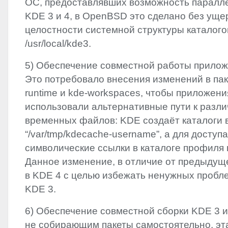
ОС, предоставлявших возможность паралл
KDE
3 и 4, в OpenBSD это сделано без уще
целостности системной структуры каталогов
/usr/local/kde3.
5) Обеспечение совместной работы прило
Это потребовало внесения изменений в паке
runtime и kde-workspaces, чтобы приложен
использовали альтернативные пути к раз
временных файлов:
KDE
создаёт каталоги 
“/var/tmp/kdecache-username”, а для доступ
символические ссылки в каталоге профиля 
Данное изменение, в отличие от предыдущ
в
KDE
4 с целью избежать ненужных пробле
KDE
3.
6) Обеспечение совместной сборки
KDE
3 и
не собирающим пакеты самостоятельно, эт