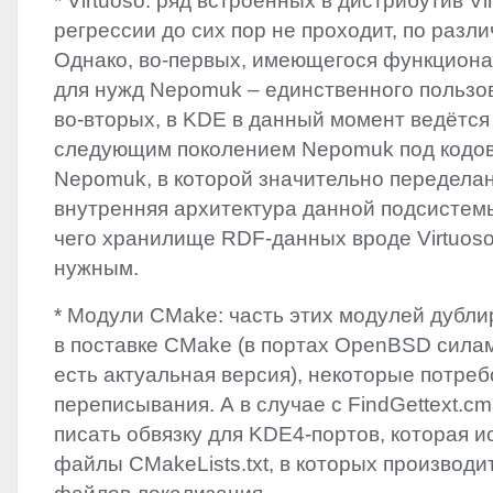
* Virtuoso: ряд встроенных в дистрибутив Vi
регрессии до сих пор не проходит, по разл
Однако, во-первых, имеющегося функциона
для нужд Nepomuk – единственного пользова
во-вторых, в
KDE
в данный момент ведётся
следующим поколением Nepomuk под кодо
Nepomuk, в которой значительно передела
внутренняя архитектура данной подсистемы
чего хранилище
RDF
-данных вроде Virtuos
нужным.
* Модули CMake: часть этих модулей дубл
в поставке CMake (в портах OpenBSD сила
есть актуальная версия), некоторые потре
переписывания. А в случае с FindGettext.c
писать обвязку для KDE4-портов, которая и
файлы CMakeLists.txt, в которых производи