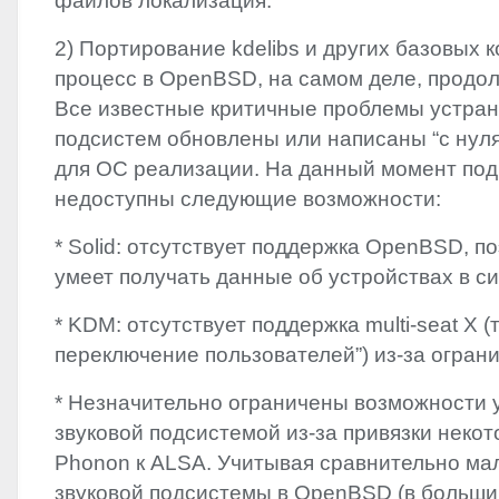
файлов локализация.
2) Портирование kdelibs и других базовых 
процесс в OpenBSD, на самом деле, продол
Все известные критичные проблемы устран
подсистем обновлены или написаны “с нул
для ОС реализации. На данный момент по
недоступны следующие возможности:
* Solid: отсутствует поддержка OpenBSD, п
умеет получать данные об устройствах в с
*
KDM
: отсутствует поддержка multi-seat X (
переключение пользователей”) из-за огран
* Незначительно ограничены возможности 
звуковой подсистемой из-за привязки неко
Phonon к
ALSA
. Учитывая сравнительно м
звуковой подсистемы в OpenBSD (в больши