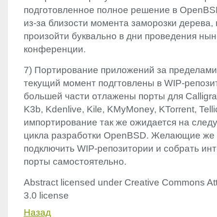
подготовленное полное решение в OpenBSD
из-за близости момента заморозки дерева,
произойти буквально в дни проведения ны
конференции.
7) Портирование приложений за пределам
текущий момент подгтовлены в
WIP
-репози
большей части отлажены порты для Calligra 
K3b, Kdenlive, Kile, KMyMoney, KTorrent, Tell
импортирование так же ожидается на сле
цикла разработки OpenBSD. Желающие же 
подключить
WIP
-репозитории и собрать ин
порты самостоятельно.
Abstract licensed under Creative Commons Att
3.0 license
Назад