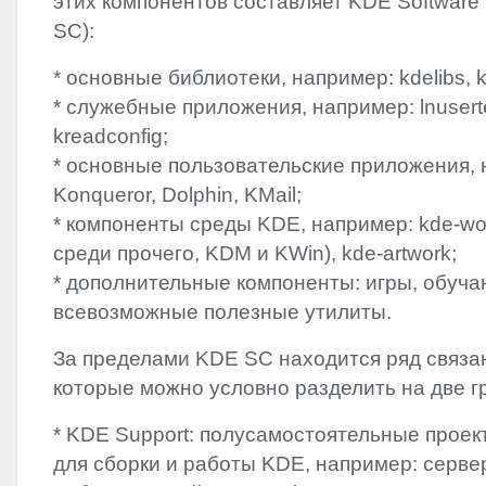
этих компонентов составляет
KDE
Software 
SC):
* основные библиотеки, например: kdelibs, k
* служебные приложения, например: lnusert
kreadconfig;
* основные пользовательские приложения, 
Konqueror, Dolphin, KMail;
* компоненты среды
KDE
, например: kde-wo
среди прочего,
KDM
и KWin), kde-artwork;
* дополнительные компоненты: игры, обуч
всевозможные полезные утилиты.
За пределами
KDE
SC находится ряд связа
которые можно условно разделить на две г
*
KDE
Support: полусамостоятельные проек
для сборки и работы
KDE
, например: сервер 