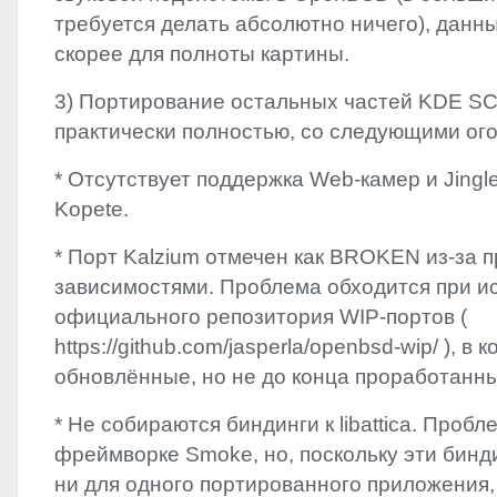
требуется делать абсолютно ничего), данн
скорее для полноты картины.
3) Портирование остальных частей
KDE
SC
практически полностью, со следующими ог
* Отсутствует поддержка Web-камер и Jingle
Kopete.
* Порт Kalzium отмечен как
BROKEN
из-за 
зависимостями. Проблема обходится при и
официального репозитория
WIP
-портов (
https://github.com/jasperla/openbsd-wip/ ), в
обновлённые, но не до конца проработанн
* Не собираются биндинги к libattica. Проб
фреймворке Smoke, но, поскольку эти бинд
ни для одного портированного приложения,