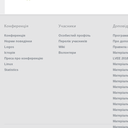
Конференція
Учасники
Доповід
Конференція
Особистий профіль
Програма
Норми поведінки
Перелік учасників
Про допо
Logos
Wiki
Правила 
Історія
Волонтери
Матеріал
Преса про конференцію
LVEE 2018
Linux
Матеріал
Statistics
Матеріал
Матеріал
Матеріал
Матеріал
Матеріал
Матеріал
Матеріал
Матеріал
Матеріал
Матеріал
Матеріал