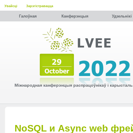
Увайсці
Зарэгістравацца
Галоўная
Канферэнцыя
Удзельнiкi
Міжнародная канферэнцыя распрацоўнікаў і карысталь
NoSQL и Async web фре