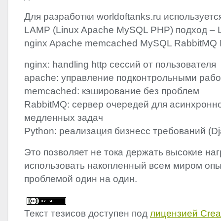
Для разработки worldoftanks.ru используе
LAMP
(Linux Apache MySQL
PHP
) подход –
nginx Apache memcached MySQL RabbitMQ P
nginx: handling http сессий от пользователя
apache: управление подконтрольными раб
memcached: кэширование без проблем
RabbitMQ: сервер очередей для асинхронн
медленных задач
Python: реализация бизнесс требований (Dj
Это позволяет не тока держать высокие нагр
использовать накопленный всем миром опы
проблемой один на один.
Текст тезисов доступен под
лицензией Cre