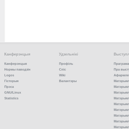
Канферэнцыя
Удзельнiкi
Выступл
Канферэнцыя
Профіль
Праграма
Нормы паводзін
Спiс
Пра выст
Logos
Wiki
Афармлен
Гісторыя
Валантэры
Матэрыял
Прэса
Матэрыялы
GNU/Linux
Матэрыял
Statistics
Матэрыялы
Матэрыял
Матэрыялы
Матэрыялы
Матэрыял
Матэрыял