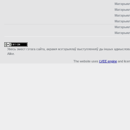
Матэрыял
Матэрыял
Матэрыял
Матэрыял
Матэрыял
Матэрыял
Увесь змест гэтага сайта, акрамя мэтэрыялаў выступленняў ды iншых адмыслова з
Alike.
The website uses
LVEE engine
and lice