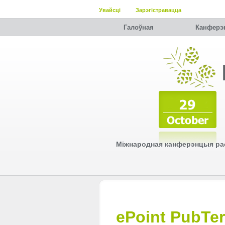
Увайсці
Зарэгістравацца
Галоўная
Канферэ
Міжнародная канферэнцыя рас
ePoint PubTe