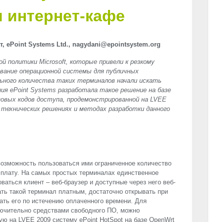
 интернет-кафе
, ePoint Systems Ltd., nagydani@epointsystem.org
ой политики Microsoft, которые привели к резкому
ование операционной системы для публичных
ьного количества таких терминалов начали искать
я ePoint Systems разработала такое решение на базе
зовых кодов доступа, продемонстрированной на
LVEE
о технических решениях и методах разработки данного
озможность пользоваться ими ограниченное количество
 плату. На самых простых терминалах единственное
аться клиент – веб-браузер и доступные через него веб-
ать такой терминал платным, достаточно открывать при
вать его по истечению оплаченного времени. Для
ючительно средствами свободного ПО, можно
ную на
LVEE
2009 систему ePoint HotSpot на базе OpenWrt