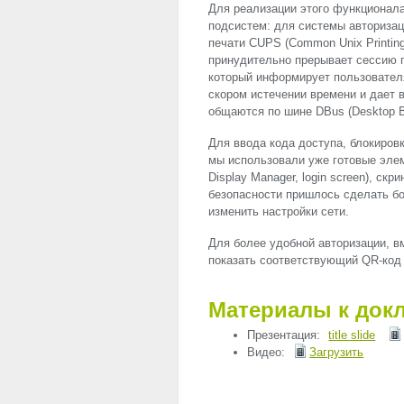
Для реализации этого функционал
подсистем: для системы авториза
печати
CUPS
(Common Unix Printing
принудительно прерывает сессию п
который информирует пользователя
скором истечении времени и дает 
общаются по шине DBus (Desktop B
Для ввода кода доступа, блокировк
мы использовали уже готовые эле
Display Manager, login screen), ск
безопасности пришлось сделать бо
изменить настройки сети.
Для более удобной авторизации, в
показать соответствующий QR-код
Материалы к док
Презентация:
title slide
Видео:
Загрузить