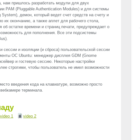
а, нам пришлось разработать модули для двух
ции
PAM
(Pluggable Authentication Modules) и для системы
 System), демон, который ведет счет средств на счету и
о их окончанию, а также аплет для рабочего стола,
 об остатке времени и страниц печати, предупреждает о
возможность для пополнения. Все эти подсистемы
us).
и сессии и изоляции (и сброса) пользовательской сессии
менты ОС Ubuntu: менеджер дисплея
GDM
(Gnome
ринсейвер и гостевую сессию. Некоторые настройки
лее строгими, чтобы пользователь не имел возможности
место введения кода на клавиатуре, возможно просто
 вебкамере терминала.
ладу
video 1
video 2