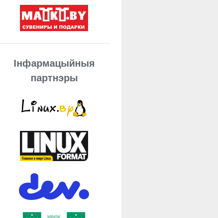
Інфармацыйныя
партнэры