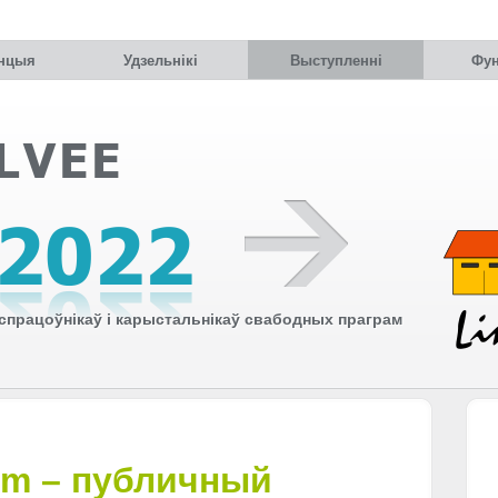
нцыя
Удзельнiкi
Выступленні
Фун
працоўнікаў і карыстальнікаў свабодных праграм
rm – публичный