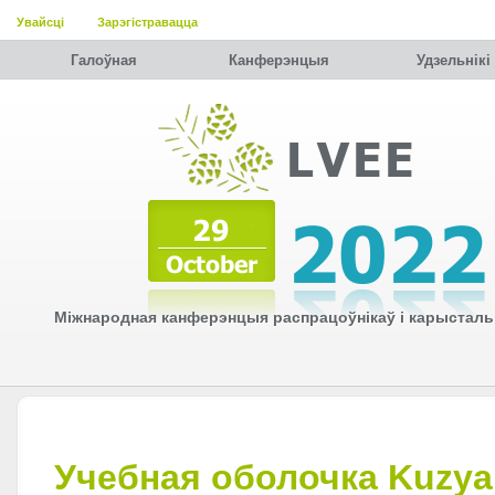
Увайсці
Зарэгістравацца
Галоўная
Канферэнцыя
Удзельнiкi
Міжнародная канферэнцыя распрацоўнікаў і карысталь
Учебная оболочка Kuzya