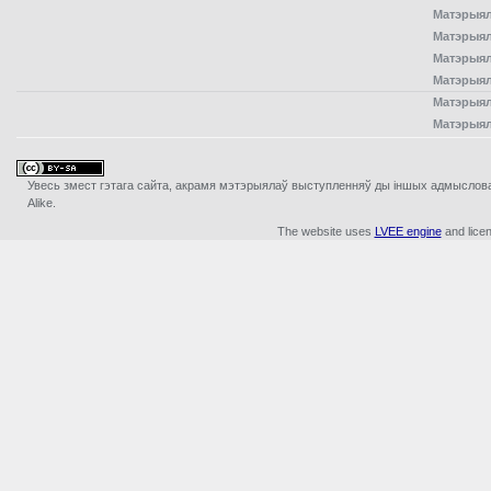
Матэрыял
Матэрыял
Матэрыял
Матэрыял
Матэрыял
Матэрыял
Увесь змест гэтага сайта, акрамя мэтэрыялаў выступленняў ды iншых адмыслова з
Alike.
The website uses
LVEE engine
and lice