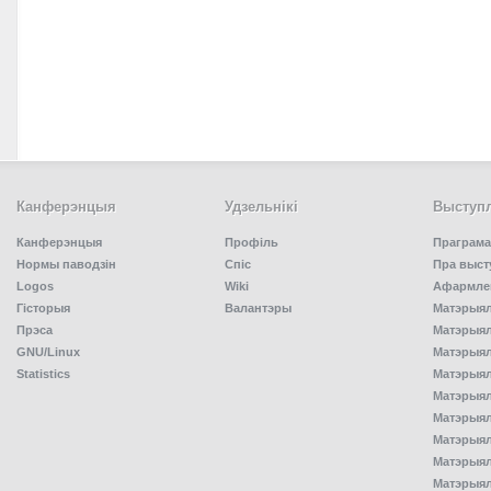
Канферэнцыя
Удзельнiкi
Выступл
Канферэнцыя
Профіль
Праграма
Нормы паводзін
Спiс
Пра выст
Logos
Wiki
Афармлен
Гісторыя
Валантэры
Матэрыял
Прэса
Матэрыялы
GNU/Linux
Матэрыял
Statistics
Матэрыялы
Матэрыял
Матэрыялы
Матэрыялы
Матэрыял
Матэрыял