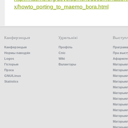
x/howto_porting_to_maemo_bora.html
Канферэнцыя
Удзельнiкi
Выступл
Канферэнцыя
Профіль
Праграма
Нормы паводзін
Спiс
Пра выст
Logos
Wiki
Афармлен
Гісторыя
Валантэры
Матэрыял
Прэса
Матэрыялы
GNU/Linux
Матэрыял
Statistics
Матэрыялы
Матэрыял
Матэрыялы
Матэрыялы
Матэрыял
Матэрыял
Матэрыял
Матэрыял
Матэрыял