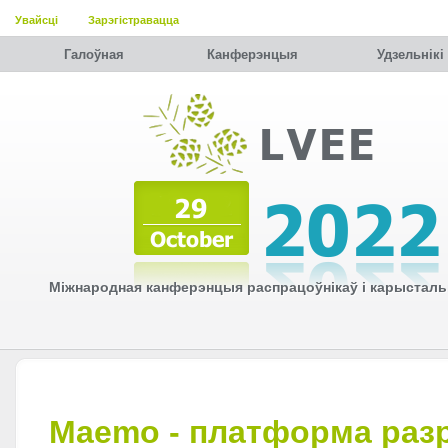
Увайсці
Зарэгістравацца
Галоўная
Канферэнцыя
Удзельнiкi
Міжнародная канферэнцыя распрацоўнікаў і карысталь
Maemo - платформа раз