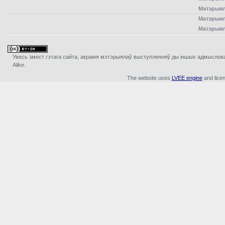
Матэрыял
Матэрыял
Матэрыял
Увесь змест гэтага сайта, акрамя мэтэрыялаў выступленняў ды iншых адмыслова з
Alike.
The website uses
LVEE engine
and lice