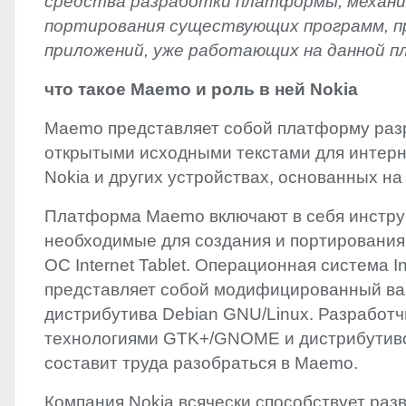
средства разработки платформы, механ
портирования существующих программ, п
приложений, уже работающих на данной 
что такое Maemo и роль в ней Nokia
Maemo представляет собой платформу раз
открытыми исходными текстами для интер
Nokia и других устройствах, основанных на 
Платформа Maemo включают в себя инстру
необходимые для создания и портирования
ОС Internet Tablet. Операционная система Int
представляет собой модифицированный ва
дистрибутива Debian
GNU
/Linux. Разработч
технологиями GTK+/
GNOME
и дистрибутиво
составит труда разобраться в Maemo.
Компания Nokia всячески способствует ра