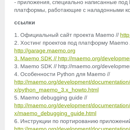
- приложения, специально написанные под
платформы, работающие с наладонными к
ссылки
1. Официальный сайт проекта Maemo //
htt
2. Xостинг проектов под платформу Maemo /
http://garage.maemo.org
3. Maemo
SDK
// http://maemo.org/developme
3. Maemo
SDK
// http://maemo.org/developme
4. Особенности Python для Maemo //
http://maemo.org/development/documentation/
x/python_maemo_3.x_howto.html
5. Maemo debugging guide //
http://maemo.org/development/documentation/
x/maemo_debugging_guide.html
6. Инструкции по портированию приложений
http://maemo.org/development/documentation/