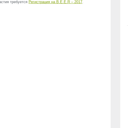
стия требуется
Регистрация на B.E.E.R – 2017
.