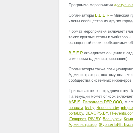
Программа мероприятия
доступна 
Организаторы
B.E.E.R
– Минская г
члены сообщества из других город
Формат мероприятия включает гла
также круглые столы и workshop’ы
оснащенный всем необходимым об
B.E.E.R
объединяет общение и отды
инженерии (администрирования).
Организаторы также позиционирую
Администратора, поэтому цель меро
сообщества системных инженеров 
Приглашаются к сотрудничеству П
На текущий момет список включае
ASBIS
,
Datastream
DEP
OOO
, Micr
новости
,
kv.by
,
Recoursia.by
,
integro
portal.by
,
DEVOPS
.BY
,
IT-events.co
ITквариат
,
RIV
.BY
,
Все курсы
,
Комп
Администратор
.
Журнал БИТ. Бизн