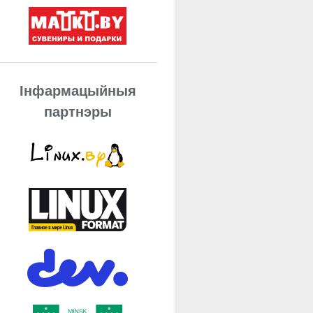
Інфармацыйныя
партнэры