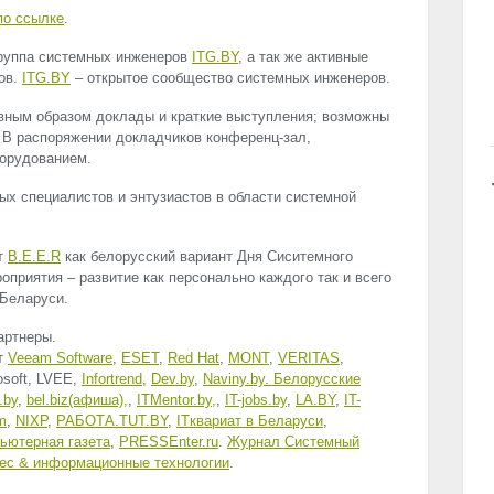
по ссылке
.
руппа системных инженеров
ITG
.BY
, а так же активные
ов.
ITG
.BY
– открытое сообщество системных инженеров.
вным образом доклады и краткие выступления; возможны
. В распоряжении докладчиков конференц-зал,
орудованием.
х специалистов и энтузиастов в области системной
т
B.E.E.R
как белорусский вариант Дня Сиситемного
приятия – развитие как персонально каждого так и всего
Беларуси.
артнеры.
т
Veeam Software
,
ESET
,
Red Hat
,
MONT
,
VERITAS
,
osoft,
LVEE
,
Infortrend
,
Dev.by
,
Naviny.by. Белорусские
.by
,
bel.biz(афиша),
,
ITMentor.by,
,
IT-jobs.by
,
LA.BY
,
IT-
m
,
NIXP
,
РАБОТА.
TUT
.BY
,
ITквариат в Беларуси
,
ьютерная газета
,
PRESSEnter.ru
.
Журнал Системный
ес & информационные технологии
.