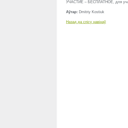
УЧАСТИЕ – БЕСПЛАТНОЕ, для уча
Аўтар:
Dmitriy Kostiuk
Назад да спісу навінаў