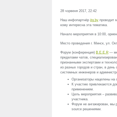
28 чэрвеня 2017, 22:42
Наш инфопартнёр
itg.by
проводит 
кому интересна эта тематика.
Начало мероприятия в 10:00, ориен
Место проведения г. Минск, ул. Ок
Форум (конференция)
B.E.E.R
— ме
пределами чатов, специализирова
признанными экспертами и техноло
из разных городов и стран, в ден
системных инженеров и администр
Организаторы нацелены на 
К участию привлекаются до
применением.
Цель мероприятия – развив
участника.
Форум не ангажирован, мы р
source решениями.