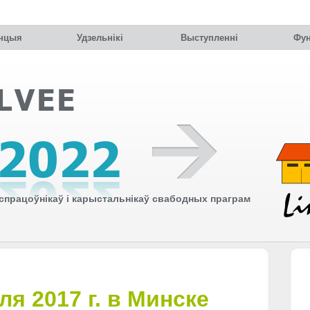
нцыя
Удзельнiкi
Выступленні
Фун
працоўнікаў і карыстальнікаў свабодных праграм
ля 2017 г. в Минске