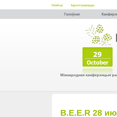
Увайсці
Зарэгістравацца
Галоўная
Канферэ
Міжнародная канферэнцыя рас
B.E.E.R 28 ию