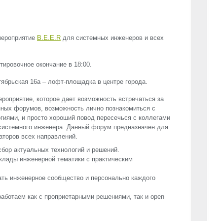
мероприятие
B.E.E.R
для системных инженеров и всех
тировочное окончание в 18:00.
тябрьская 16а – лофт-площадка в центре города.
роприятие, которое дает возможность встречаться за
нных форумов, возможность лично познакомиться с
гиями, и просто хороший повод пересечься с коллегами
ь системного инженера. Данный форум предназначен для
аторов всех направлений.
сбор актуальных технологий и решений.
клады инженерной тематики с практическим
ать инженерное сообщество и персонально каждого
аботаем как с проприетарными решениями, так и open