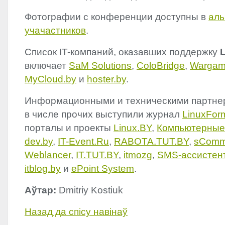
Фотографии с конференции доступны в
аль
учачастников
.
Список IT-компаний, оказавших поддержку
включает
SaM Solutions
,
ColoBridge
,
Wargam
MyCloud.by
и
hoster.by
.
Информационными и техническими партне
в числе прочих выступили журнал
LinuxFor
порталы и проекты
Linux.BY
,
Компьютерные
dev.by
,
IT-Event.Ru
,
RABOTA
.
TUT
.BY
,
sComm
Weblancer
,
IT.
TUT
.BY
,
itmozg
,
SMS
-ассистен
itblog.by
и
ePoint System
.
Аўтар:
Dmitriy Kostiuk
Назад да спісу навінаў