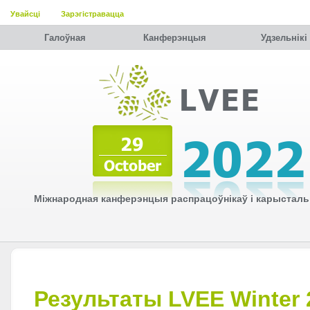
Увайсці
Зарэгістравацца
Галоўная
Канферэнцыя
Удзельнiкi
Міжнародная канферэнцыя распрацоўнікаў і карысталь
Результаты LVEE Winter 