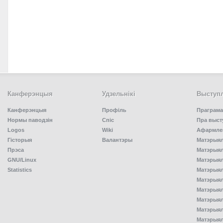
Канферэнцыя
Удзельнiкi
Выступл
Канферэнцыя
Профіль
Праграма
Нормы паводзін
Спiс
Пра выст
Logos
Wiki
Афармлен
Гісторыя
Валантэры
Матэрыял
Прэса
Матэрыялы
GNU/Linux
Матэрыял
Statistics
Матэрыялы
Матэрыял
Матэрыялы
Матэрыялы
Матэрыял
Матэрыял