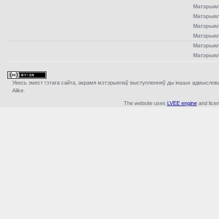
Матэрыял
Матэрыял
Матэрыял
Матэрыял
Матэрыял
Матэрыял
Увесь змест гэтага сайта, акрамя мэтэрыялаў выступленняў ды iншых адмыслова з
Alike.
The website uses
LVEE engine
and lice