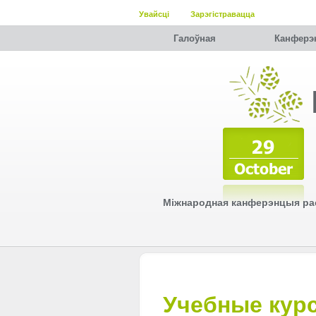
Увайсці
Зарэгістравацца
Галоўная
Канферэ
Міжнародная канферэнцыя рас
Учебные курс