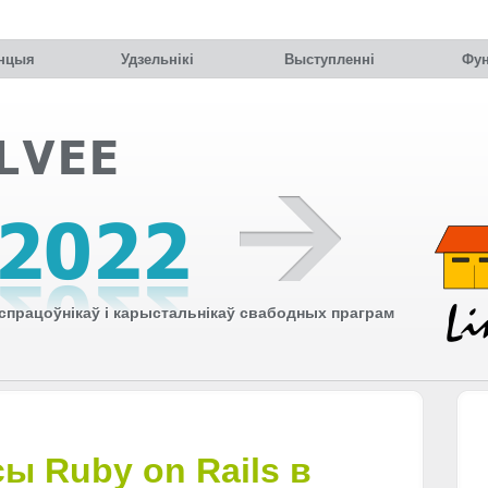
нцыя
Удзельнiкi
Выступленні
Фун
працоўнікаў і карыстальнікаў свабодных праграм
ы Ruby on Rails в