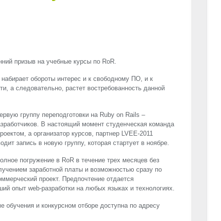
нний призыв на учебные курсы по RoR.
 набирает обороты интерес и к свободному ПО, и к
ти, а следовательно, растет востребованность данной
рвую группу переподготовки на Ruby on Rails –
зработчиков. В настоящий момент студенческая команда
роектом, а организатор курсов, партнер
LVEE
-2011
одит запись в новую группу, которая стартует в ноябре.
олное погружение в RoR в течение трех месяцев без
олучением заработной платы и возможностью сразу по
оммерческий проект. Предпочтение отдается
ий опыт web-разработки на любых языках и технологиях.
 обучения и конкурсном отборе доступна по адресу