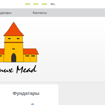
UKR
RUS
ENG
BEL
датары
Кантакты
Фундатары