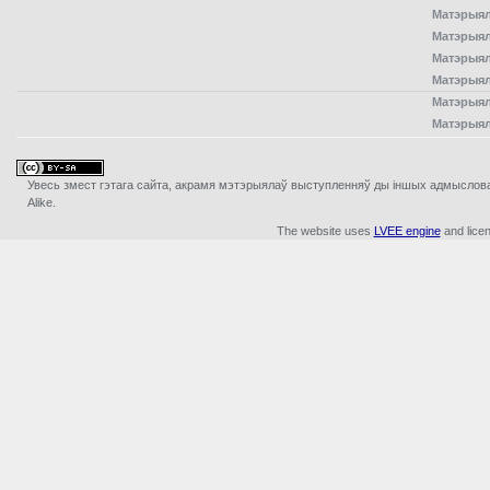
Матэрыял
Матэрыял
Матэрыял
Матэрыял
Матэрыял
Матэрыял
Увесь змест гэтага сайта, акрамя мэтэрыялаў выступленняў ды iншых адмыслова з
Alike.
The website uses
LVEE engine
and lice