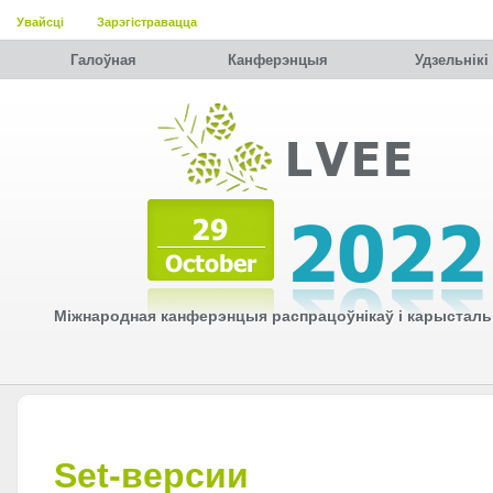
Увайсці
Зарэгістравацца
Галоўная
Канферэнцыя
Удзельнiкi
Міжнародная канферэнцыя распрацоўнікаў і карысталь
Set-версии