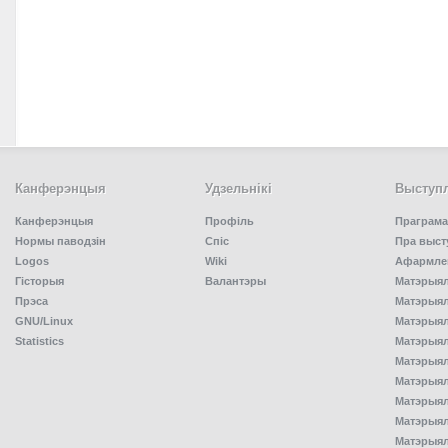
Канферэнцыя
Удзельнiкi
Выступл
Канферэнцыя
Профіль
Праграма
Нормы паводзін
Спiс
Пра выст
Logos
Wiki
Афармлен
Гісторыя
Валантэры
Матэрыял
Прэса
Матэрыялы
GNU/Linux
Матэрыял
Statistics
Матэрыялы
Матэрыял
Матэрыялы
Матэрыялы
Матэрыял
Матэрыял