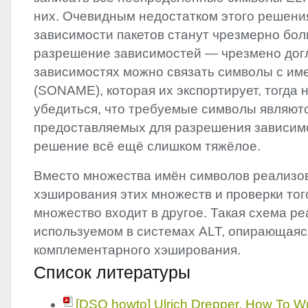
них. Очевидным недостатком этого решения
зависимости пакетов станут чрезмерно бол
разрешение зависимостей — чрезмено дог
зависимостях можно связать символы с им
(
SONAME
), которая их экспортирует, тогда 
убедиться, что требуемые символы являют
предоставляемых для разрешения зависимо
решение всё ещё слишком тяжёлое.
Вместо множества имён символов реализо
хэширования этих множеств и проверки того
множество входит в другое. Такая схема ре
используемом в системах
ALT
, опирающаяс
комплементарного хэширования.
Список литературы
[
DSO
howto] Ulrich Drepper. How To W