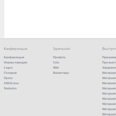
Канферэнцыя
Удзельнiкi
Выступл
Канферэнцыя
Профіль
Праграма
Нормы паводзін
Спiс
Пра выст
Logos
Wiki
Афармлен
Гісторыя
Валантэры
Матэрыял
Прэса
Матэрыялы
GNU/Linux
Матэрыял
Statistics
Матэрыялы
Матэрыял
Матэрыялы
Матэрыялы
Матэрыял
Матэрыял