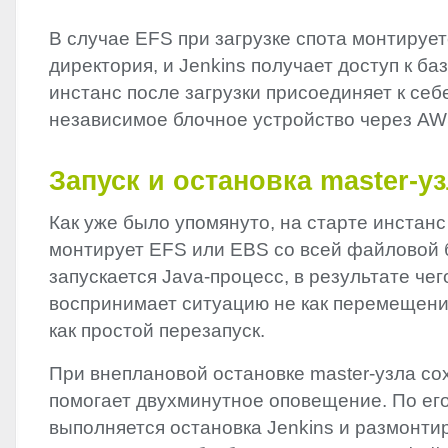
В случае
EFS
при загрузке спота монтируе
директория, и Jenkins получает доступ к ба
инстанс после загрузки присоединяет к себ
независимое блочное устройство через
AW
Запуск и остановка master-у
Как уже было упомянуто, на старте инстанс
монтирует
EFS
или
EBS
со всей файловой 
запускается Java-процесс, в результате чег
воспринимает ситуацию не как перемещение
как простой перезапуск.
При внеплановой остановке master-узла со
помогает двухминутное оповещение. По ег
выполняется остановка Jenkins и размонт