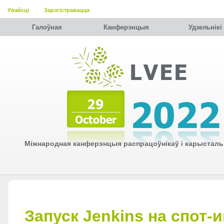
Увайсці
Зарэгістравацца
Галоўная
Канферэнцыя
Удзельнiкi
Міжнародная канферэнцыя распрацоўнікаў і карысталь
Запуск Jenkins на спот-