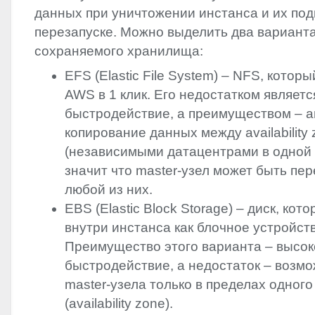
данных при уничтожении инстанса и их подг
перезапуске. Можно выделить два варианта
сохраняемого хранилища:
EFS
(Elastic File System) –
NFS
, которы
AWS
в 1 клик. Его недостатком являетс
быстродействие, а преимуществом – 
копирование данных между availability
(независимыми датацентрами в одной 
значит что master-узел может быть пе
любой из них.
EBS
(Elastic Block Storage) – диск, кот
внутри инстанса как блочное устройст
Преимущество этого варианта – высо
быстродействие, а недостаток – возмо
master-узела только в пределах одног
(availability zone).