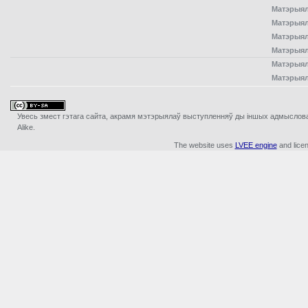
Матэрыял
Матэрыял
Матэрыял
Матэрыял
Матэрыял
Матэрыял
Увесь змест гэтага сайта, акрамя мэтэрыялаў выступленняў ды iншых адмыслова з
Alike.
The website uses
LVEE engine
and lice