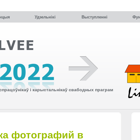
нцыя
Удзельнiкi
Выступленні
Фун
працоўнікаў і карыстальнікаў свабодных праграм
ка фотографий в