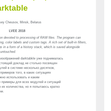
rktable
sey Cheusov, Minsk, Belarus
LVEE 2018
ion devoted to processing of RAW files. The program can
, color labels and custom tags. A rich set of built-in filters,
gs in a form of a history stack, which is saved alongside
 untouched.
изображений darktabkle уже поднималась
астоящий доклад не столько посвящен
улей в системе несколько десятков,
примеров того, в каких ситуациях
жно использовать и каким
 примеры для всех модулей и ситуаций
 их количества, но я попытаюсь кратко
ии.