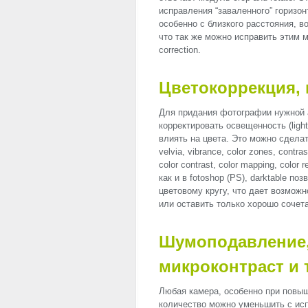
исправления “заваленного” горизон
особенно с близкого расстояния, в
что так же можно исправить этим 
correction.
Цветокоррекция,
Для придания фотографии нужной 
корректировать освещенность (light
влиять на цвета. Это можно сдела
velvia, vibrance, color zones, contra
color contrast, color mapping, color r
как и в fotoshop (PS), darktable по
цветовому кругу, что дает возмо
или оставить только хорошо сочет
Шумоподавление, 
микроконтраст и т
Любая камера, особенно при пов
количество можно уменьшить с исп