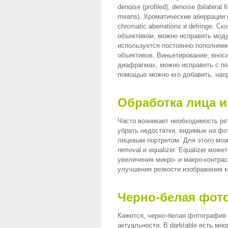
denoise (profiled), denoise (bilateral f
means). Хроматические аберрации
chromatic aberrations и defringe. 
объективом, можно исправить модул
используется постоянно пополняе
объективов. Виньетирование, внос
диафрагмах, можно исправить с по
помощью можно его добавить, напр
Обработка лица и
Часто возникает необходимость ре
убрать недостатки, видимые на фо
лицевым портретом. Для этого мо
removal и equalizer. Equalizer мож
увеличения микро- и макро-контрас
улучшения резкости изображения 
Черно-белая фот
Кажется, черно-белая фотография 
актуальности. В darktable есть мно