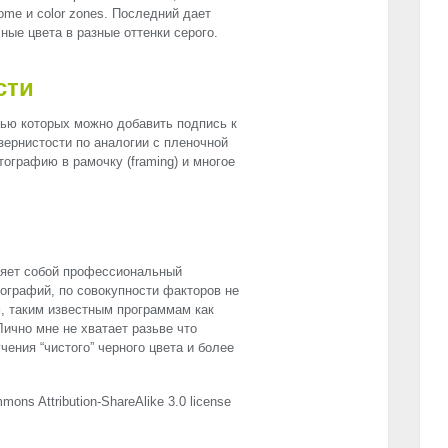
me и color zones. Последний дает
ные цвета в разные оттенки серого.
сти
ью которых можно добавить подпись к
зернистости по аналогии с пленочной
тографию в рамочку (framing) и многое
вляет собой профессиональный
ографий, по совокупности факторов не
, таким известным программам как
 Лично мне не хватает разьве что
ения “чистого” черного цвета и более
mons Attribution-ShareAlike 3.0 license