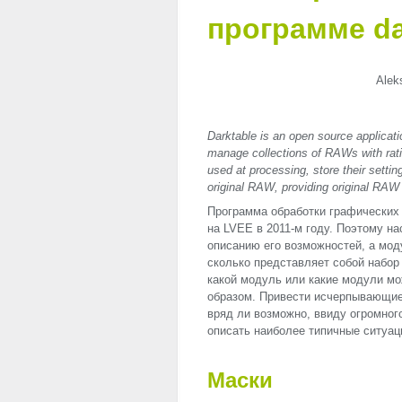
программе da
Alek
Darktable is an open source applicat
manage collections of RAWs with rating
used at processing, store their settin
original RAW, providing original RAW
Программа обработки графических 
на
LVEE
в 2011-м году. Поэтому н
описанию его возможностей, а мод
сколько представляет собой набор 
какой модуль или какие модули мо
образом. Привести исчерпывающие
вряд ли возможно, ввиду огромного
описать наиболее типичные ситуац
Маски