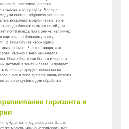
 levels, tone curve, contrast
 и shadows and highlights. Лично я
одули contrast brightness saturation
целей, поскольку модули levels, zone
ют гораздо больше возможностей для
кает почти всегда при сЪемке, например,
да картинка по большому счету
ом”. В этом случае необходимо
 модуле levels. Честно говоря, этот
сегда. Именно с него начинается
ка. Настройка точки белого и черного
их деталей в тенях и свете, и придает
ь или концентрирует внимание на
tone curve и zone systems очень похожи
читаю zone systems для обработки
ыравнивание горизонта и
трии
ки нуждаются в кадрировании. За это
Этот же модуль можно использоать для