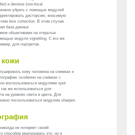
ilter) и denoise (non-local
 можно убрать с помощью модулей
Скорректировать дисторсию, вносимую
ем lens correction. В этом случае
мая база данных
имое объективами на открытых
мощью модуля vignetting. С его же
имер, для портретов.
 кожи
тушировать кожу человека на снимках и
тографии, особенно на снимках с
жно воспользоваться модулями spot
ет так же использоваться для
та на уровнях света и цвета. Для
можно поспользоваться модулем sharpen.
ография
никогда не потеряет своей
го способов реализовать это, но я