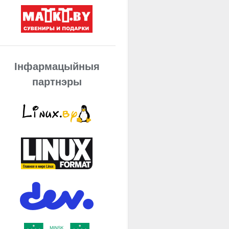
Інфармацыйныя
партнэры