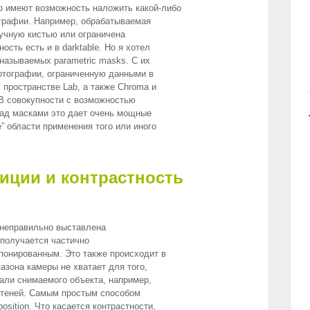
о имеют возможность наложить какой-либо
графии. Например, обрабатываемая
учную кистью или ограничена
сть есть и в darktable. Но я хотел
называемых parametric masks. С их
тографии, ограниченную данными в
м пространстве Lab, а также Chroma и
 В совокупности с возможностью
над масками это дает очень мощные
” области применения того или иного
иции и контрастность
е неправильно выставлена
 получается частично
понированным. Это также происходит в
азона камеры не хватает для того,
али снимаемого объекта, например,
х теней. Самым простым способом
osition. Что касается контрастности,