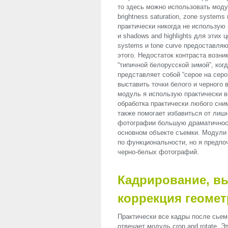
то здесь можно использовать модули
brightness saturation, zone systems
практически никогда не использую м
и shadows and highlights для этих 
systems и tone curve предоставля
этого. Недостаток контраста возни
“типичной белорусской зимой”, ког
представляет собой “серое на сер
выставить точки белого и черного в
модуль я использую практически в
обработка практически любого сним
также помогает избавиться от лишн
фотографии большую драматичност
основном объекте съемки. Модули 
по функциональности, но я предпо
черно-белых фотографий.
Кадрирование, в
коррекция геоме
Практически все кадры после сьем
отвечает модуль crop and rotate. 