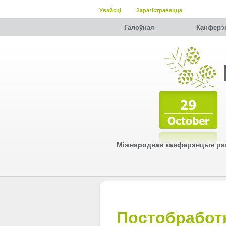
Увайсці
Зарэгістравацца
Галоўная
Канферэ
Міжнародная канферэнцыя рас
Постобработ