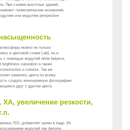
та. При съемке высотных зданий,
озникают геометрические искажения,
модулем или модулем perspective
 насыщенность
атмосферы можно не только
ness в цветовой схеме Lab), но и
ть с помощью модулей white balance,
st brightness saturation а также
econstruction и colorize. Так же
зволяет изменять цвета по всему
жность создать монохромную фотографию
ающиеся друг с другом цвета.
ХА, увеличение резкости,
.п.
ышенных
ISO
, добавляет шумы в кадр. Их
ользованием модулей raw denoise,