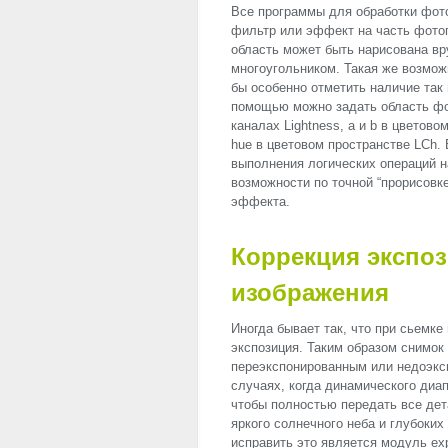
Все программы для обработки фот
фильтр или эффект на часть фото
область может быть нарисована вр
многоугольником. Такая же возможно
бы особенно отметить наличие так 
помощью можно задать область фо
каналах Lightness, a и b в цветово
hue в цветовом пространстве LCh.
выполнения логических операций 
возможности по точной “прорисовке
эффекта.
Коррекция экспоз
изображения
Иногда бывает так, что при сьемк
экспозиция. Таким образом снимок
переэкспонированным или недоэкс
случаях, когда динамического диап
чтобы полностью передать все дет
яркого солнечного неба и глубоки
исправить это является модуль exp