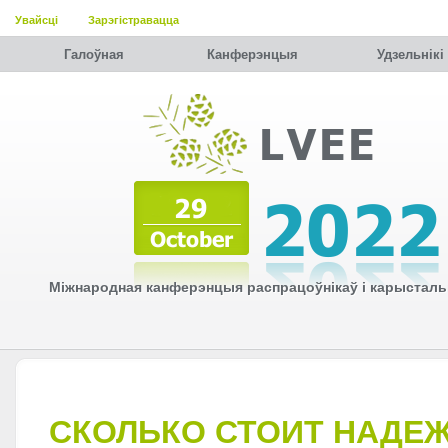
Увайсці
Зарэгістравацца
Галоўная
Канферэнцыя
Удзельнiкi
Міжнародная канферэнцыя распрацоўнікаў і карысталь
СКОЛЬКО СТОИТ НАДЕ