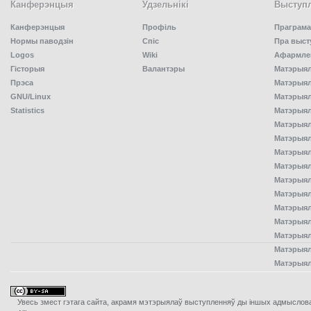
Канферэнцыя
Удзельнiкi
Выступл
Канферэнцыя
Профіль
Праграма
Нормы паводзін
Спiс
Пра выст
Logos
Wiki
Афармлен
Гісторыя
Валантэры
Матэрыял
Прэса
Матэрыялы
GNU/Linux
Матэрыял
Statistics
Матэрыялы
Матэрыял
Матэрыялы
Матэрыялы
Матэрыял
Матэрыял
Матэрыял
Матэрыял
Матэрыял
Матэрыял
Матэрыял
Матэрыял
Увесь змест гэтага сайта, акрамя мэтэрыялаў выступленняў ды iншых адмыслова з