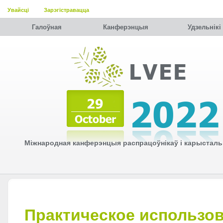
Увайсці
Зарэгістравацца
Галоўная
Канферэнцыя
Удзельнiкi
Міжнародная канферэнцыя распрацоўнікаў і карысталь
Практическое использо