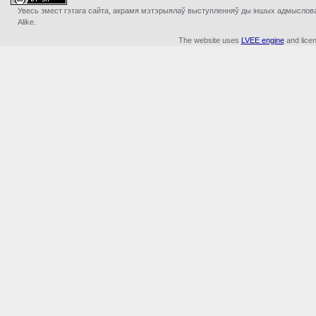
Увесь змест гэтага сайта, акрамя мэтэрыялаў выступленняў ды iншых адмыслова з
Alike.
The website uses
LVEE engine
and lice