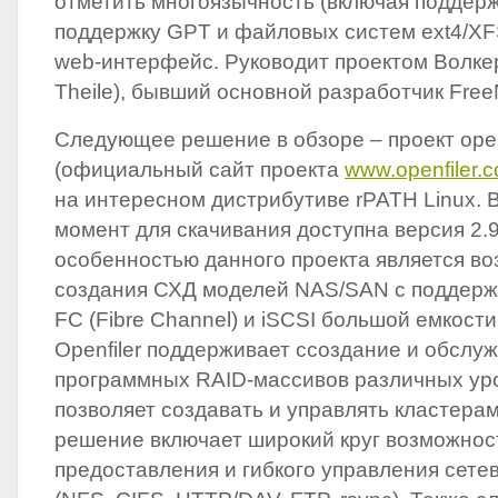
отметить многоязычность (включая поддержк
поддержку
GPT
и файловых систем ext4/
XF
web-интерфейс. Руководит проектом Волкер
Theile), бывший основной разработчик Fre
Следующее решение в обзоре – проект open
(официальный сайт проекта
www.openfiler.
на интересном дистрибутиве rPATH Linux. 
момент для скачивания доступна версия 2.
особенностью данного проекта является в
создания СХД моделей
NAS
/
SAN
с поддерж
FC (Fibre Channel) и iSCSI большой емкости
Openfiler поддерживает cсоздание и обслу
программных
RAID
-массивов различных уров
позволяет создавать и управлять кластера
решение включает широкий круг возможнос
предоставления и гибкого управления сет