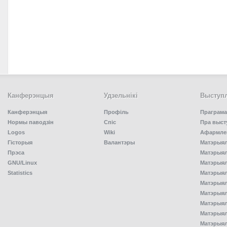
Канферэнцыя
Удзельнiкi
Выступл
Канферэнцыя
Профіль
Праграма
Нормы паводзін
Спiс
Пра выст
Logos
Wiki
Афармлен
Гісторыя
Валантэры
Матэрыял
Прэса
Матэрыялы
GNU/Linux
Матэрыял
Statistics
Матэрыялы
Матэрыял
Матэрыялы
Матэрыялы
Матэрыял
Матэрыял