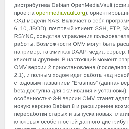
дистрибутива Debian OpenMediaVault (офи
проекта
openmediavault.org
), ориентирован
СХД модели
NAS
. Включает в себя програ
6, 10,
JBOD
), почтовый клиент,
SSH
,
FTP
,
S
RSYNC
, средства управления пользовател
работы. Возможности
OMV
могут быть рас
например, такими как
DAAP
-медиа-сервер,
клиент и другими. В настоящий момент раз
OMV
версии 2 приостановлена (последняя 
2.1), и полным ходом идет работа над нов
с кодовым названием “Erasmus” (данная вер
beta доступна для скачивания и установки)
особенностью 3-й версии
OMV
станет адап
новую версию Debian 8 и расширение возм
переработки старых и выпуска новых плагин
ключевых особенностей данного дистрибут