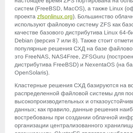
настоящее время
ZFS
портирована на боль
систем (FreeBSD, MacOS), а также Linux (
проекта
zfsonlinux.org
). Большинство обла
используют файловую систему
ZFS
как баз
качестве базового дистрибутива Linux 64-
Debian (версия 7 или 8). Также стоит отмет
популярные решения СХД на базе файлов
это FreeNAS, NAS4Free, ZFSGuru (построе
дистрибутива FreeBSD) и NexentaOS (на ба
OpenSolaris).
Кластерные решения СХД базируются на в
распределенной файловой системы для по
высокопроизводительных и отказоустойчив
данных; как правило, данные решения наи
востребованы при создании облачной инф
организации централизованного хранилищ