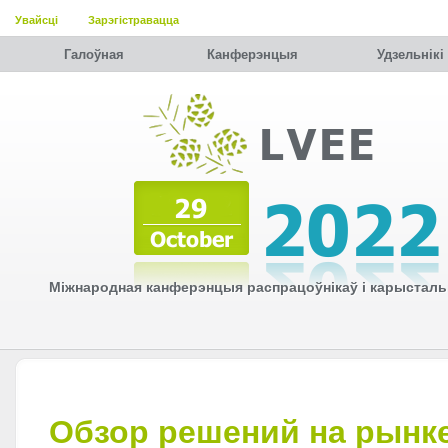
Увайсці
Зарэгістравацца
Галоўная
Канферэнцыя
Удзельнiкi
Міжнародная канферэнцыя распрацоўнікаў і карысталь
Обзор решений на рынк