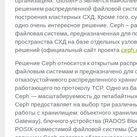
организациях. GlusterFS является наиболе
решением распределенной файловой сист
построения кластерных СХД. Кроме того, с
одно очень интересное решение, Ceph – р
файловая система, предназначенная для п
пространства СХД на базе отдельных узло
решений (официальный сайт проекта
ceph
Решение Ceph относится к открытым расп
файловым системам и предназначено для 
отказоустойчивого распределенного храни
работающего по протоколу
TCP
. Одно из б
Ceph — масштабируемость до петабайтных
Ceph предоставляет на выбор три различн
работы с хранилищем: объектного хранили
Gateway), блочного устройства (
RADOS
Blo
POSIX
-совместимой файловой системы (Ce