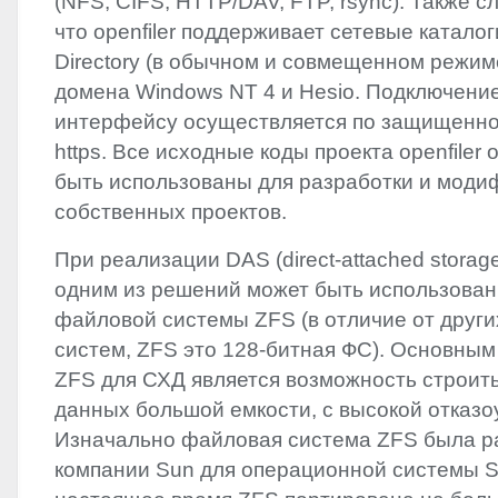
(
NFS
,
CIFS
,
HTTP
/
DAV
,
FTP
, rsync). Также 
что openfiler поддерживает сетевые катало
Directory (в обычном и совмещенном режим
домена Windows NT 4 и Hesio. Подключение
интерфейсу осуществляется по защищенно
https. Все исходные коды проекта openfiler 
быть использованы для разработки и моди
собственных проектов.
При реализации
DAS
(direct-attached stora
одним из решений может быть использова
файловой системы
ZFS
(в отличие от друг
систем,
ZFS
это 128-битная ФС). Основны
ZFS
для СХД является возможность строит
данных большой емкости, с высокой отказо
Изначально файловая система
ZFS
была р
компании Sun для операционной системы Sol