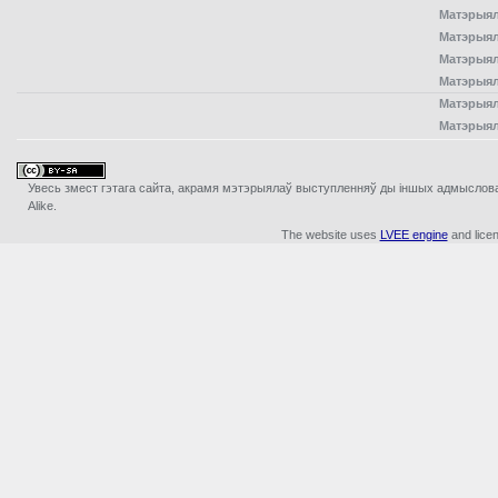
Матэрыял
Матэрыял
Матэрыял
Матэрыял
Матэрыял
Матэрыял
Увесь змест гэтага сайта, акрамя мэтэрыялаў выступленняў ды iншых адмыслова з
Alike.
The website uses
LVEE engine
and lice