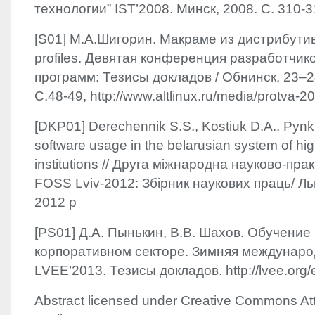
технологии” IST’2008. Минск, 2008. С. 310-3
[S01] М.А.Шигорин. Макраме из дистрибути
profiles. Девятая конференция разработчи
программ: Тезисы докладов / Обнинск, 23–2
С.48-49, http://www.altlinux.ru/media/protva-2
[DKP01] Derechennik S.S., Kostiuk D.A., Pynki
software usage in the belarusian system of hi
institutions // Друга міжнародна науково-пр
FOSS
Lviv-2012: Збірник наукових праць/ Льв
2012 р
[PS01] Д.А. Пынькин, В.В. Шахов. Обучение 
корпоративном секторе. Зимняя междунар
LVEE’2013. Тезисы докладов. http://lvee.org/
Abstract licensed under Creative Commons Att