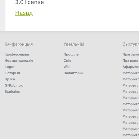
3.0 license
Назад
Канферэнцыя
Удзельнiкi
Выступл
Канферэнцыя
Профіль
Праграма
Нормы паводзін
Спiс
Пра выст
Logos
Wiki
Афармлен
Гісторыя
Валантэры
Матэрыял
Прэса
Матэрыялы
GNU/Linux
Матэрыял
Statistics
Матэрыялы
Матэрыял
Матэрыялы
Матэрыялы
Матэрыял
Матэрыял
Матэрыял
Матэрыял