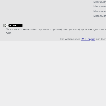
Матэрыял
Матэрыял
Матэрыял
Матэрыял
Увесь змест гэтага сайта, акрамя мэтэрыялаў выступленняў ды iншых адмыслова з
Alike.
The website uses
LVEE engine
and lice