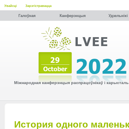
Увайсці
Зарэгістравацца
Галоўная
Канферэнцыя
Удзельнiкi
Міжнародная канферэнцыя распрацоўнікаў і карысталь
История одного малень