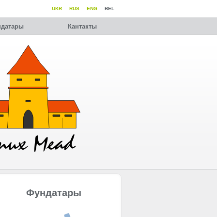
UKR
RUS
ENG
BEL
датары
Кантакты
Фундатары