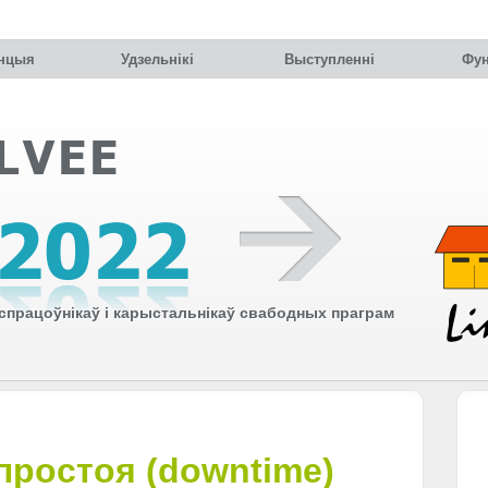
нцыя
Удзельнiкi
Выступленні
Фун
працоўнікаў і карыстальнікаў свабодных праграм
ростоя (downtime)