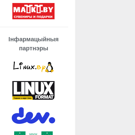
Інфармацыйныя
партнэры