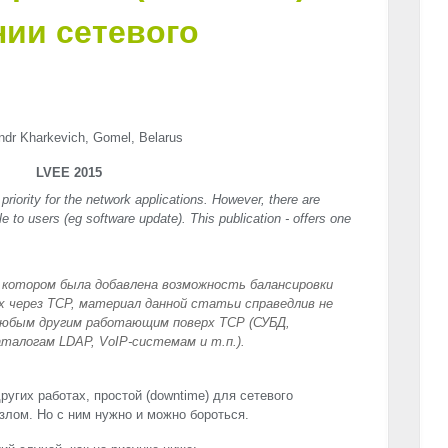
нии сетевого
ndr Kharkevich, Gomel, Belarus
LVEE 2015
 priority for the network applications. However, there are
e to users (eg software update). This publication - offers one
, в котором была добавлена возможность балансировки
х через
TCP
, материал данной статьи справедлив не
к любым другим работающим поверх
TCP
(СУБД,
аталогам
LDAP
, VoIP-системам и т.п.).
ругих работах, простой (downtime) для сетевого
лом. Но с ним нужно и можно бороться.