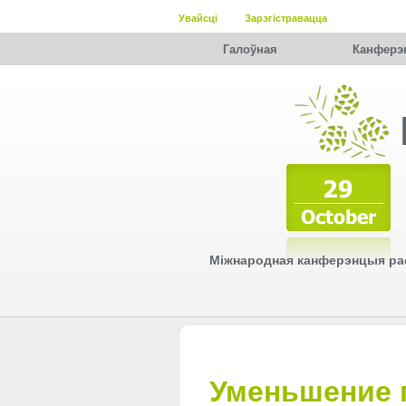
Увайсці
Зарэгістравацца
Галоўная
Канферэ
Міжнародная канферэнцыя рас
Уменьшение п