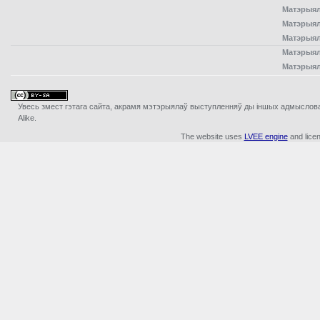
Матэрыял
Матэрыял
Матэрыял
Матэрыял
Матэрыял
Увесь змест гэтага сайта, акрамя мэтэрыялаў выступленняў ды iншых адмыслова з
Alike.
The website uses
LVEE engine
and lice