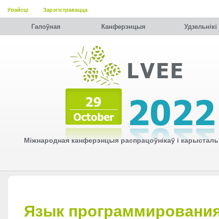
Увайсці
Зарэгістравацца
Галоўная
Канферэнцыя
Удзельнiкi
Міжнародная канферэнцыя распрацоўнікаў і карысталь
Язык программирования