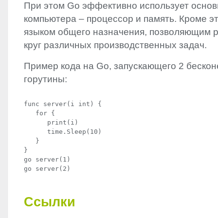
При этом Go эффективно использует осно
компьютера – процессор и память. Кроме эт
языком общего назначения, позволяющим 
круг различных производственных задач.
Пример кода на Go, запускающего 2 беско
горутины:
func server(i int) {

   for {

      print(i)

      time.Sleep(10)

   }

}

go server(1)

go server(2)
Ссылки