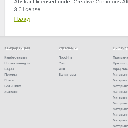
Abstract licensed under Creative Commons Att
3.0 license
Назад
Канферэнцыя
Удзельнiкi
Выступл
Канферэнцыя
Профіль
Праграма
Нормы паводзін
Спiс
Пра выст
Logos
Wiki
Афармлен
Гісторыя
Валантэры
Матэрыял
Прэса
Матэрыялы
GNU/Linux
Матэрыял
Statistics
Матэрыялы
Матэрыял
Матэрыялы
Матэрыялы
Матэрыял
Матэрыял
Матэрыял