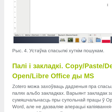
Рыс. 4. Устаўка спасылкі хуткім пошукам.
Палі і закладкі. Copy/Paste/D
Open/Libre Office ды MS
Zotero можа захоўваць дадзеныя пра спасыл
палях альбо закладках. Варыянт закладак 
сумяшчальнасць пры супольнай працы ў Op
Word, але не дазваляе аперацыі капіявання-