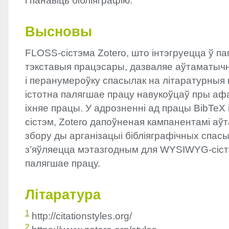
і панавіць бібліяграфію.
Высновы
FLOSS
-сістэма Zotero, што інтэгруецца ў 
тэкставыя працэсары, дазваляе аўтаматы
і перанумероўку спасылак на літаратурныя 
істотна палягшае працу навукоўцаў пры аф
іхняе працы. У адрозненні ад працы BibTeX 
сістэм, Zotero дапоўненая кампанентамі а
збору ды арганізацыі бібліяграфічных спасы
з’яўляецца мэтазгодным для
WYSIWYG
-сіс
палягшае працу.
Літаратура
1
http://citationstyles.org/
2