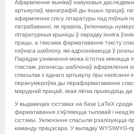
Афармленне вынікаў навуковых даследванн
артыкулаў, манаграфій ды іншых працаў, п
афармлення спісу літаратуры пад пэўныя п
патрабаванні, як правіла, ўключаюць нуме
літаратурныя крыніцы ў парадку іхняга ўзні
працы, а таксама фарматаванне тэксту спа
пэўнага шаблону, які адрозніваецца ў розн
Парадак узнікнення можа істотна мяняцца 
тэкстам, рознасць шаблонаў афармлення з
спасылак з аднаго артыкулу пры напісанні і
перанумероўка ды перафарматаванне спас
маруднай працай, якая лёгка прыводзіць да
У выдавецкіх сістэмах на базе LaTeX сродк
фарматавання з’яўляюцца тыповай і неад’ё
сістэмы. Уключэнне спасылкі рэалізуецца 
каманду працэсара. У выпадку
WYSIWYG
-п