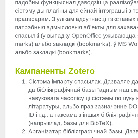
падобны функцыянал даводзіцца рэалізоўв
сістэму ды плагіны для ёйнай інтэграцыі з 
працэсарам. З улікам адсутнасці тэкставых
патрэбныя адмысловыя аб’екты для захава
спасылкі (у выпадку OpenOffice ужываюцца з
marks) альбо закладкі (bookmarks), ў MS Word
альбо закладкі (bookmarks).
Кампаненты Zotero
Сістэма імпарту спасылак. Дазваляе д
да бібліяграфічнай базы “адным націска
навуковага часопісу ці сістэмы пошуку
літаратуры, альбо праз зазначэнне
DO
ID і г.д., а таксама з іншых бібліяграфі
(напрыклад, базы для BibTeX).
Арганізатар бібліяграфічнай базы. Даз