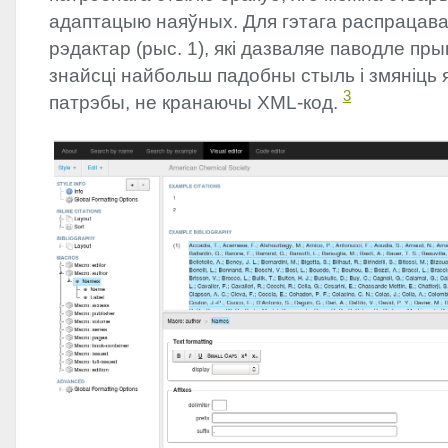
адаптацыю наяўных. Для гэтага распрацав
рэдактар (рыс. 1), які дазваляе паводле пр
знайсці найбольш падобны стыль і змяніць 
3
патрэбы, не кранаючы
XML
-код.