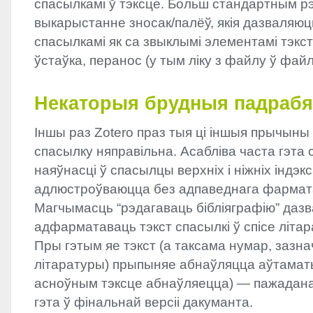
спасылкамі ў тэксце. Больш стандартным 
выкарыстанне зносак/палёў, якія дазваляюц
спасылкамі як са звыклымі элементамі тэкст
ўстаўка, перанос (у тым ліку з файлу ў файл
Некаторыя брудныя падрабя
Іншы раз Zotero праз тыя ці іншыя прычын
спасылку няправільна. Асабліва часта гэта
наяўнасці ў спасылцы верхніх і ніжніх індэкса
адлюстроўваюцца без адпаведнага фармат
Магчымасць “рэдагаваць бібліяграфію” даз
адфарматаваць тэкст спасылкі ў спісе літа
Пры гэтым яе тэкст (а таксама нумар, зазна
літаратуры) прыпыняе абнаўляцца аўтамат
асноўным тэксце абнаўляецца) — пажадана
гэта ў фінальнай версіі дакуманта.