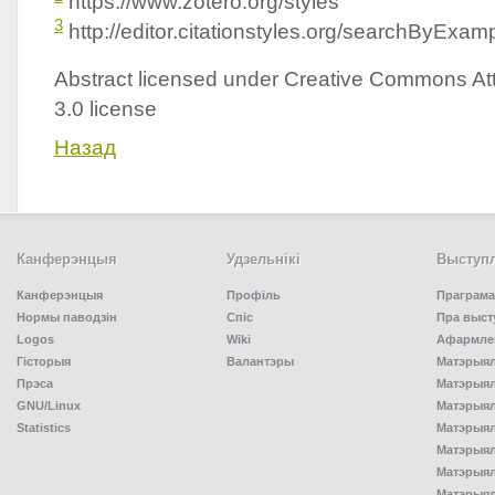
https://www.zotero.org/styles
3
http://editor.citationstyles.org/searchByExamp
Abstract licensed under Creative Commons Att
3.0 license
Назад
Канферэнцыя
Удзельнiкi
Выступл
Канферэнцыя
Профіль
Праграма
Нормы паводзін
Спiс
Пра выст
Logos
Wiki
Афармлен
Гісторыя
Валантэры
Матэрыял
Прэса
Матэрыялы
GNU/Linux
Матэрыял
Statistics
Матэрыялы
Матэрыял
Матэрыялы
Матэрыялы