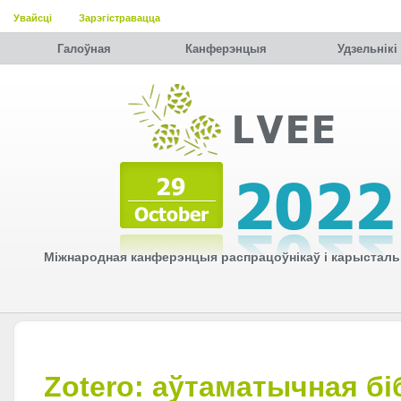
Увайсці
Зарэгістравацца
Галоўная
Канферэнцыя
Удзельнiкi
Міжнародная канферэнцыя распрацоўнікаў і карысталь
Zotero: аўтаматычная бі