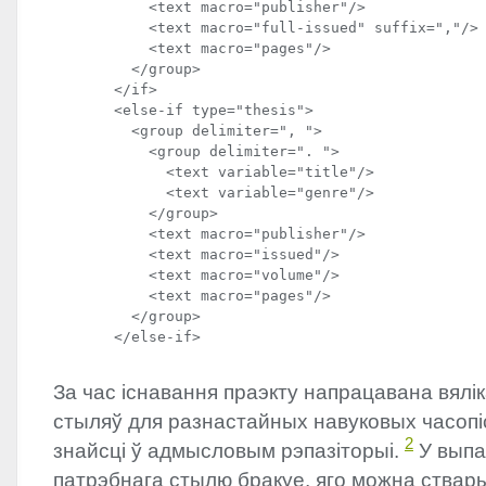
           <text macro="publisher"/>

           <text macro="full-issued" suffix=","/>

           <text macro="pages"/>

         </group>

       </if>

       <else-if type="thesis">

         <group delimiter=", ">

           <group delimiter=". ">

             <text variable="title"/>

             <text variable="genre"/>

           </group>

           <text macro="publisher"/>

           <text macro="issued"/>

           <text macro="volume"/>

           <text macro="pages"/>

         </group>

За час існавання праэкту напрацавана вялі
стыляў для разнастайных навуковых часопіс
2
знайсці ў адмысловым рэпазіторыі.
У выпад
патрэбнага стылю бракуе, яго можна ствар