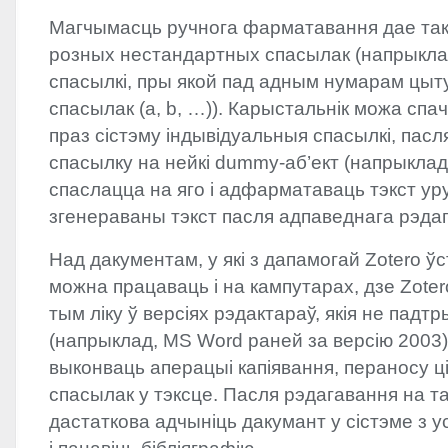
Магчымасць ручнога фарматавання дае та
розных нестандартных спасылак (напрыклад
спасылкі, пры якой пад адным нумарам цыт
спасылак (a, b, …)). Карыстальнік можа спа
праз сістэму індывідуальныя спасылкі, пас
спасылку на нейкі dummy-аб’ект (напрыклад,
спаслацца на яго і адфарматаваць тэкст ур
згенераваны тэкст пасля адпаведнага рэда
Над дакументам, у які з дапамогай Zotero ў
можна працаваць і на кампутарах, дзе Zoter
тым ліку ў версіях рэдактараў, якія не падт
(напрыклад, MS Word раней за версію 2003),
выконваць аперацыі капіявання, пераносу ц
спасылак у тэксце. Пасля рэдагавання на та
дастаткова адчыніць дакумант у сістэме з 