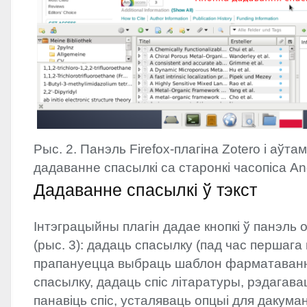
Рыс. 2. Панэль Firefox-плагіна Zotero і аўт
дадаванне спасылкі са старонкі часопіса A
Дадаванне спасылкі ў тэкст
Інтэграцыйны плагін дадае кнопкі ў панэль
(рыс. 3): дадаць спасылку (пад час першаг
прапануецца выбраць шаблон фарматаванн
спасылку, дадаць спіс літаратуры, рэдагавац
панавіць спіс, усталяваць опцыі для дакума