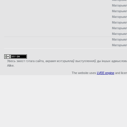
Матэрыял
Матэрыял
Матэрыял
Матэрыял
Матэрыял
Матэрыял
Матэрыял
Матэрыял
Увесь змест гэтага сайта, акрамя мэтэрыялаў выступленняў ды iншых адмыслова з
Alike.
The website uses
LVEE engine
and lice