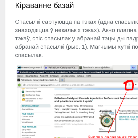
Кіраванне базай
Спасылкі сартуюцца па тэках (адна спасыл
знаходзіцца ў некалькіх тэках). Акно плагін
тэкаў, спіс спасылак у абранай тэцы ды пад
абранай спасылкі (рыс. 1). Магчымы хуткі п
спасылак.