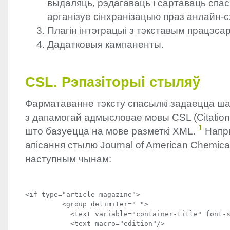
выдаляць, рэдагаваць і сартаваць спас
арганізуе сінхранізацыю праз анлайн-с
Плагін інтэграцыі з тэкставым працэса
Дадатковыя кампаненты.
CSL
. Рэпазіторыі стыляў
Фарматаванне тэксту спасылкі задаецца ш
з дапамогай адмысловае мовы
CSL
(Citatio
1
што базуецца на мове разметкі
XML
.
Напры
апісання стылю Journal of American Chemica
наступным чынам:
<if type="article-magazine">

         <group delimiter=" ">

           <text variable="container-title" font-s
           <text macro="edition"/>
