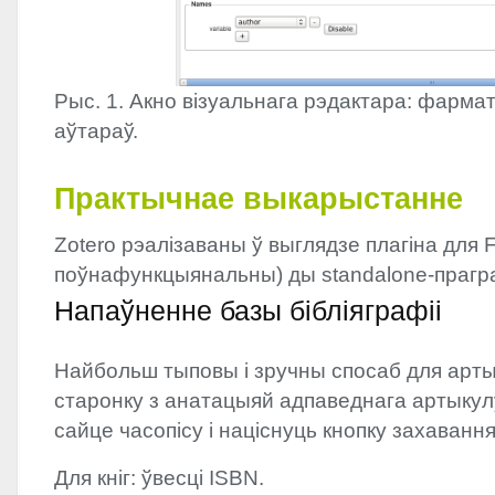
Рыс. 1. Акно візуальнага рэдактара: фарма
аўтараў.
Практычнае выкарыстанне
Zotero рэалізаваны ў выглядзе плагіна для 
поўнафункцыянальны) ды standalone-прагр
Напаўненне базы бібліяграфіі
Найбольш тыповы і зручны спосаб для артык
старонку з анатацыяй адпаведнага артыку
сайце часопісу і націснуць кнопку захавання 
Для кніг: ўвесці
ISBN
.