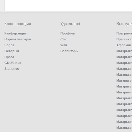
Канферэнцыя
Удзельнiкi
Выступл
Канферэнцыя
Профіль
Праграма
Нормы паводзін
Спiс
Пра выст
Logos
Wiki
Афармлен
Гісторыя
Валантэры
Матэрыял
Прэса
Матэрыялы
GNU/Linux
Матэрыял
Statistics
Матэрыялы
Матэрыял
Матэрыялы
Матэрыялы
Матэрыял
Матэрыял
Матэрыял
Матэрыял
Матэрыял
Матэрыял
Матэрыял