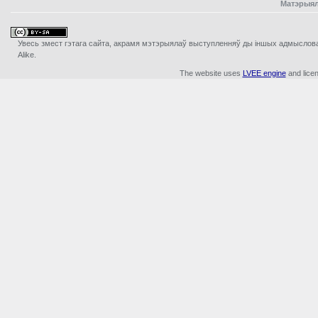
Матэрыял
Увесь змест гэтага сайта, акрамя мэтэрыялаў выступленняў ды iншых адмыслова з
Alike.
The website uses
LVEE engine
and lice