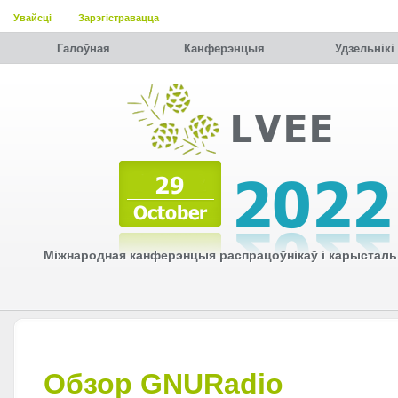
Увайсці
Зарэгістравацца
Галоўная
Канферэнцыя
Удзельнiкi
Міжнародная канферэнцыя распрацоўнікаў і карысталь
Обзор GNURadio