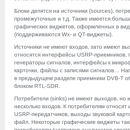
Блоки делятся на источники (sources), потре
промежуточные и т.д. Также имеется больш
графических виджетов, оформленных в вид
(поддерживаются Wx- и QT-виджеты).
Источники не имеют входов, зато имеют вы
относятся интерфейсы
USRP
-приемников,
генераторы сигналов, интерфейсы к микро
карточки, файлы с записями сигналов… На
в предыдущем разделе приемники
DVB
-T 
блоком
RTL
-
SDR
.
Потребители (sinks) не имеют выходов, но 
несколько входов. К потребителям относят
USRP
-передатчиков, выходы звуковой карт
файл. Некоторые графические виджеты так
потребителям (например анализатор спектр