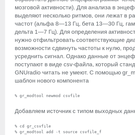
мозговой активности). Для анализа в энце
выделяют несколько ритмов, они лежат в р
частот (альфа 8—13 Гц, бета 13—30 Гц, гамм
дельта 1—7 Гц). Для определения активност
нужно отфильтровать соответствующие диа
возможности сдвинуть частоты к нулю, про
усреднить сигнал. Однако данные от энце
поступают в виде csv-файла, который стан
GNUradio читать не умеют. С помощью gr_m
шаблон нового компонента
% gr_modtool newmod csvfile
Добавляем источник с типом выходных данных
% cd gr_csvfile

% gr_modtool add -t source csvfile_f