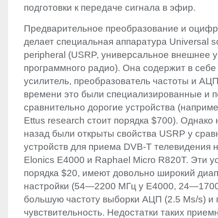
подготовки к передаче сигнала в эфир.
Предварительное преобразование и оцифр
делает специальная аппаратура Universal so
peripheral (
USRP
, универсальное внешнее у
программного радио). Она содержит в себ
усилитель, преобразователь частоты и АЦП
времени это были специализированные и 
сравнительно дорогие устройства (наприм
Ettus research стоит порядка $700). Однако
назад были открыты свойства
USRP
у срав
устройств для приема
DVB
-T телевидения 
Elonics E4000 и Raphael Micro R820T. Эти у
порядка $20, имеют довольно широкий диап
настройки (54—2200 МГц у E4000, 24—1700
большую частоту выборки АЦП (2.5 Ms/s) 
чувствительность. Недостатки таких прием