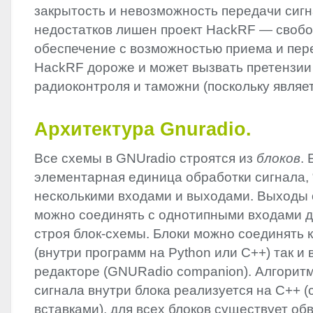
закрытость и невозможность передачи сиг
недостатков лишен проект HackRF — своб
обеспечение с возможностью приема и пер
HackRF дороже и может вызвать претензии
радиоконтроля и таможни (поскольку являе
Архитектура Gnuradio.
Все схемы в GNUradio строятся из
блоков
.
элементарная единица обработки сигнала, 
несколькими входами и выходами. Выходы 
можно соединять с однотипными входами д
строя блок-схемы. Блоки можно соединять 
(внутри программ на Python или C++) так и
редакторе (GNURadio companion). Алгорит
сигнала внутри блока реализуется на C++ 
вставками), для всех блоков существует обв