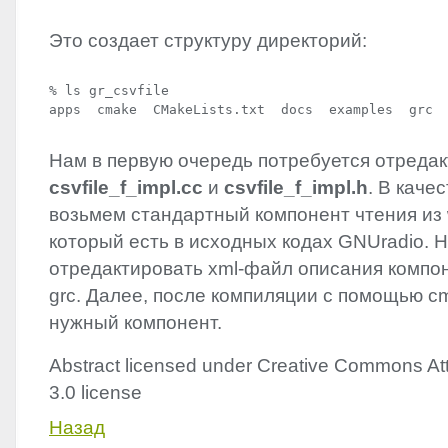
Это создает структуру директорий:
% ls gr_csvfile

apps  cmake  CMakeLists.txt  docs  examples  grc 
Нам в первую очередь потребуется отреда
сsvfile_f_impl.cc
и
csvfile_f_impl.h
. В каче
возьмем стандартный компонент чтения из
который есть в исходных кодах GNUradio. 
отредактировать xml-файл описания компо
grc. Далее, после компиляции с помощью c
нужный компонент.
Abstract licensed under Creative Commons Att
3.0 license
Назад