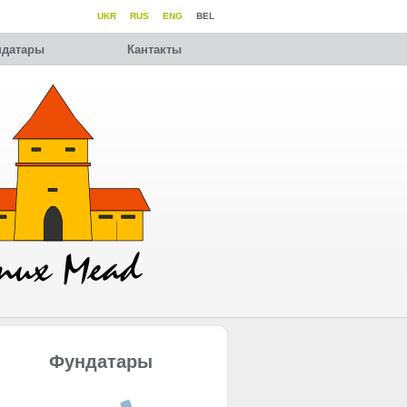
UKR
RUS
ENG
BEL
датары
Кантакты
Фундатары