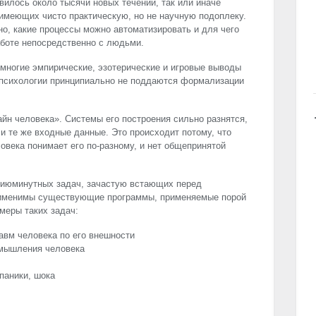
вилось около тысячи новых течений, так или иначе
имеющих чисто практическую, но не научную подоплеку.
но, какие процессы можно автоматизировать и для чего
аботе непосредственно с людьми.
 многие эмпирические, эзотерические и игровые выводы
й психологии принципиально не поддаются формализации
айн человека». Системы его построения сильно разнятся,
и те же входные данные. Это происходит потому, что
овека понимает его по-разному, и нет общепринятой
сиюминутных задач, зачастую встающих перед
рименимы существующие программы, применяемые порой
меры таких задач:
авм человека по его внешности
 мышления человека
паники, шока