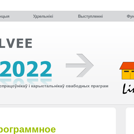
нцыя
Удзельнiкi
Выступленні
Фун
працоўнікаў і карыстальнікаў свабодных праграм
рограммное