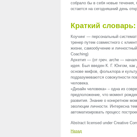
собрало бы в себя новые течения,
остается на сегодняшний день отк
Краткий словарь:
Коучинг — персональный системати
тренер путем совместного с клиен
жизни, самообучение и личностный 
Coaching)
Архетип — (от греч. arche — начал
идея. Был введен К. Г. Юнгом, ка
основе мифов, фольклора и культу
подразумеваются совокупности пов
человека.
«Дизайн человека» – одна из совр
предположение, что момент рожден
развития. Знание о конкретном мо
эволюции личности. Интересна тем
автоматизировать процесс построе
Abstract licensed under Creative Com
Назад