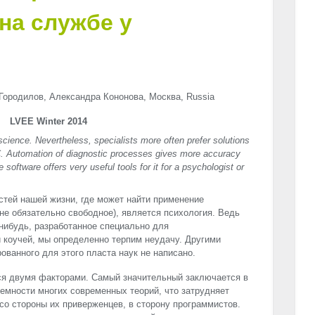
на службе у
Городилов, Александра Кононова, Москва, Russia
LVEE Winter 2014
cience. Nevertheless, specialists more often prefer solutions
C. Automation of diagnostic processes gives more accuracy
oftware offers very useful tools for it for a psychologist or
стей нашей жизни, где может найти применение
не обязательно свободное), является психология. Ведь
-нибудь, разработанное специально для
 коучей, мы определенно терпим неудачу. Другими
ованного для этого пласта наук не написано.
тся двумя факторами. Самый значительный заключается в
темности многих современных теорий, что затрудняет
о стороны их приверженцев, в сторону программистов.