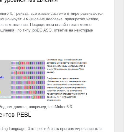
еного К. Грейвза, все живые системы в мире развиваются
люционирует и мышление человека, приобретая четкие,
ровня мышления. Посредством онлайн теста можно
ышления» по типу jobEQ
ASQ
, ответив на некоторые
одном движке, например, testMaker 3.3.
ментов
PEBL
lding Language. Это простой язык программирования для