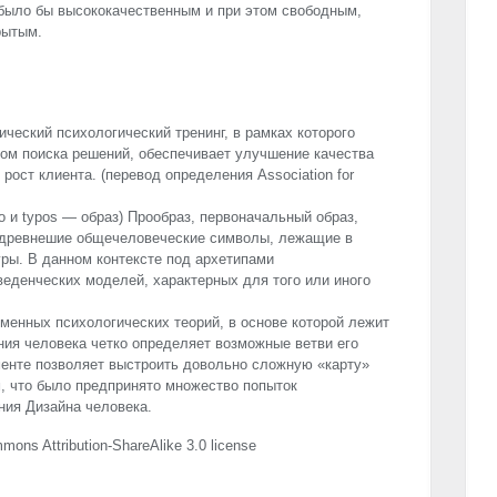
 было бы высококачественным и при этом свободным,
рытым.
ческий психологический тренинг, в рамках которого
том поиска решений, обеспечивает улучшение качества
рост клиента. (перевод определения Association for
о и typos — образ) Прообраз, первоначальный образ,
к древнешие общечеловеческие символы, лежащие в
ры. В данном контексте под архетипами
еденческих моделей, характерных для того или иного
еменных психологических теорий, в основе которой лежит
ия человека четко определяет возможные ветви его
менте позволяет выстроить довольно сложную «карту»
, что было предпринято множество попыток
ния Дизайна человека.
mons Attribution-ShareAlike 3.0 license