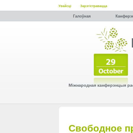
Увайсці
Зарэгістравацца
Галоўная
Канферэ
Міжнародная канферэнцыя рас
Свободное п