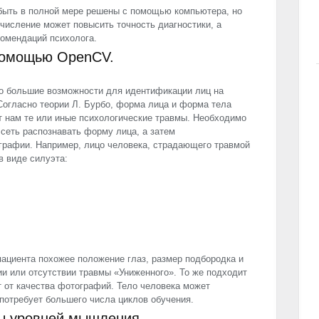
т быть в полной мере решены с помощью компьютера, но
исление может повысить точность диагностики, а
омендаций психолога.
помощью OpenCV.
но большие возможности для идентификации лиц на
Согласно теории Л. Бурбо, форма лица и форма тела
 нам те или иные психологические травмы. Необходимо
сеть распознавать форму лица, а затем
графии. Например, лицо человека, страдающего травмой
в виде силуэта:
ациента похожее положение глаз, размер подбородка и
ии или отсутствии травмы «Униженного». То же подходит
т от качества фотографий. Тело человека может
 потребует большего числа циклов обучения.
ы уровней мышления