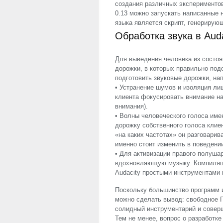
создания различных эксперименто
0.13 можно запускать написанные 
языка является скрипт, генерирую
Обработка звука в Auda
Для выведения человека из состо
дорожки, в которых правильно под
подготовить звуковые дорожки, н
• Устранение шумов и изоляция ли
клиента фокусировать внимание на
внимания).
• Волны человеческого голоса име
дорожку собственного голоса клие
«на каких частотах» он разговарив
именно стоит изменить в поведени
• Для активизации правого полуша
вдохновляющую музыку. Компиляци
Audacity простыми инструментами 
Поскольку большинство программ 
можно сделать вывод: свободное 
солидный инструментарий и совер
Тем не менее, вопрос о разработке