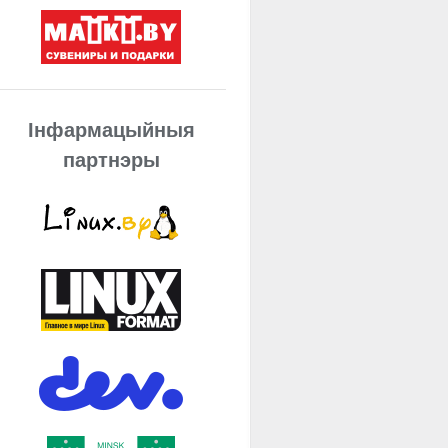
Інфармацыйныя
партнэры