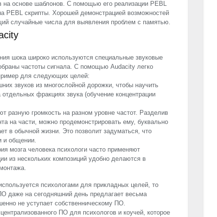
в на основе шаблонов. С помощью его реализации
PEBL
на
PEBL
скрипты. Хорошей демонстрацией возможностей
щий случайные числа для выявления проблем с памятью.
city
яния шока широко используются специальные звуковые
обраны частоты сигнала. С помощью Audacity легко
апример для следующих целей:
шних звуков из многослойной дорожки, чтобы научить
 отдельных фракциях звука (обучение концентрации
ют разную громкость на разном уровне частот. Разделив
нта на части, можно продемонстрировать ему, буквально
ает в обычной жизни. Это позволит задуматься, что
и и общении.
рия мозга человека психологи часто применяют
и из нескольких композиций удобно делаются в
монтажа.
используется психологами для прикладных целей, то
ПО даже на сегодняшний день предлагает весьма
шенно не уступает собственническому ПО.
 централизованного ПО для психологов и коучей, которое