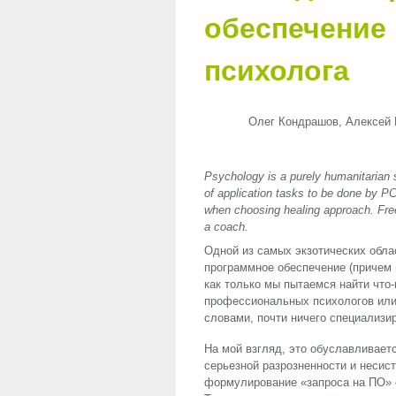
обеспечение 
психолога
Олег Кондрашов, Алексей 
Psychology is a purely humanitarian s
of application tasks to be done by P
when choosing healing approach. Free s
a coach.
Одной из самых экзотических обла
программное обеспечение (причем 
как только мы пытаемся найти что
профессиональных психологов или
словами, почти ничего специализир
На мой взгляд, это обуславливае
серьезной разрозненности и несис
формулирование «запроса на ПО» с