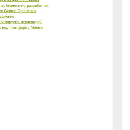
ль, бизнесмен, разработчик
ик Gentoo OpenMoko
уважение
 беларускіх перакладаў
ик под платформу Maemo