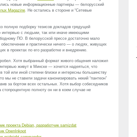
ились новые информационные партнеры — белорусский
inux Magazine
. Не остались в стороне и “Сетевые
ко полную подборку тезисов докладов грядущей
ю интервью с людьми, так или иначе имеющими
ободному ПО. В белорусской прессе достаточно мало
 обеспечении и практически ничего — о людях, живущих
их в проектах по его разработке и внедрению.
пробел. Хотя выбранный формат живого общения наложил
 интервью живут в Минске — хочется надеяться, что
 в той или иной степени близки и интересны большинству
что мы не ставили задачи канонизировать некий “пантеон”
авив за бортом всех остальных. Хотя выбор собеседников
а стопроцентную полноту он ни в коем случае не
ик проекта Debian, разработчик samizdat
ик OpenInkpot
ор midnight commander