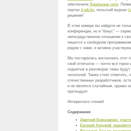
обеспечили
Локальные сети
. Появ
портал
it-job.by
, польский журнал
L
решения”.
В этом номере вы найдете не толь
конференции, но и “бонус” — сери
непосредственное отношение к св
пишется о свободном программном
рядом с нами, и активно участвующ
Мы постарались восполнить этот 
свой отпечаток — почти все герои
поднятые в разговорах темы будут
читателей. Также стоит отметить, 
отечественных разработчиков, ост
и не являлся случайным, однако н
претендует.
Интересного чтения!
Содержание
Дмитрий Бородаенко: участн
Евгений Хоружий: разработч
Вячеслав Занько: реанимат