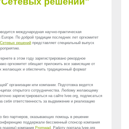
"Сетевых решений"
оводится международная научно-практическая
n Europe. По доброй традиции последних лет оргкомитет
Сетевых решений
представляет специальный выпуск
роприятию.
тернете в этом году зарегистрировано рекордное
нако оргкомитет обещает приложить все зависящие от
сех желающих и обеспечить традиционный формат
щей” организации или компании. Подготовка ведется
инципах открытого сотрудничества. Любому желающему
точно зарегистрироваться на сайте lvee.org, подписаться
на себя ответственность за выдвижение и реализацию
о без партнеров, оказывающих помощь в решении
 конференцию поддержали бессменный спонсор компания
раз подряд) компания
Promwad
. Работу портала lvee.org