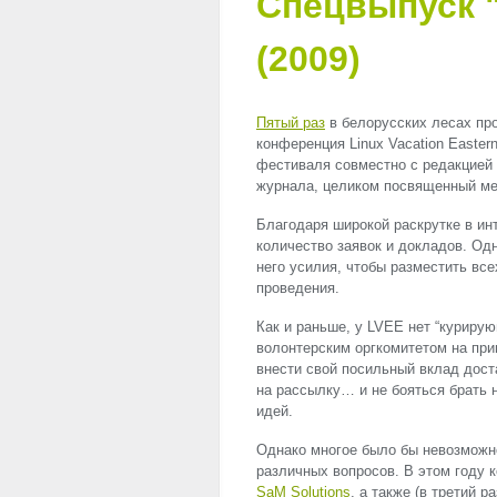
Спецвыпуск 
(2009)
Пятый раз
в белорусских лесах пр
конференция Linux Vacation Easter
фестиваля совместно с редакцией
журнала, целиком посвященный ме
Благодаря широкой раскрутке в ин
количество заявок и докладов. Од
него усилия, чтобы разместить в
проведения.
Как и раньше, у
LVEE
нет “курирую
волонтерским оргкомитетом на пр
внести свой посильный вклад доста
на рассылку… и не бояться брать 
идей.
Однако многое было бы невозможн
различных вопросов. В этом году
SaM Solutions
, а также (в третий 