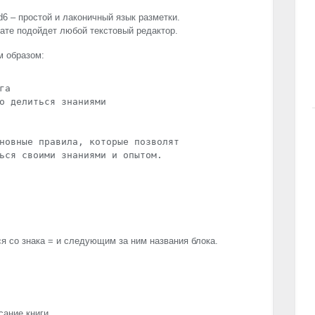
6 – простой и лаконичный язык разметки.
ате подойдет любой текстовый редактор.
 образом:
а

о делиться знаниями

новные правила, которые позволят 

ься своими знаниями и опытом.

 со знака = и следующим за ним названия блока.
сание книги