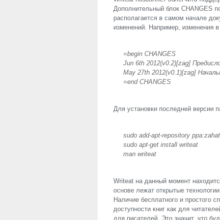
Дополнительный блок
CHANGES
по
располагается в самом начале док
изменений. Например, изменения 
=begin
CHANGES
Jun 6th 2012(v0.2)[zag] Предисл
May 27th 2012(v0.1)[zag] Начал
=end
CHANGES
Для установки последней версии п
sudo add-apt-repository ppa:zahat
sudo apt-get install writeat
man writeat
Writeat на данный момент находитс
основе лежат открытые технологии
Наличие бесплатного и простого с
доступности книг как для читателей
для писателей. Это значит, что бу