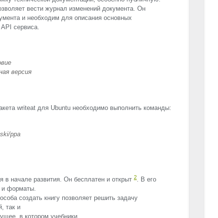
зволяет вести журнал изменений документа. Он
умента и необходим для описания основных
в
API
сервиса.
овие
ьная версия
акета writeat для Ubuntu необходимо выполнить команды:
ski/ppa
2
я в начале развития. Он бесплатен и открыт
. В его
 и форматы.
пособа создать книгу позволяет решить задачу
, так и
дущее, в котором учебники