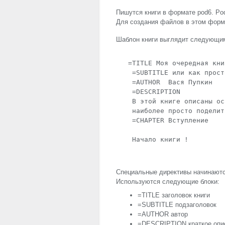
Пишутся книги в формате pod6. Pod
Для создания файлов в этом форм
Шаблон книги выглядит следующим
   =TITLE Моя очередная книг
    =SUBTITLE или как прост
    =AUTHOR  Вася Пупкин

    =DESCRIPTION

    В этой книге описаны ос
    наиболее просто поделит
    =CHAPTER Вступление

Специальные директивы начинаются
Используются следующие блоки:
=
TITLE
заголовок книги
=
SUBTITLE
подзаголовок
=
AUTHOR
автор
=
DESCRIPTION
краткое опи