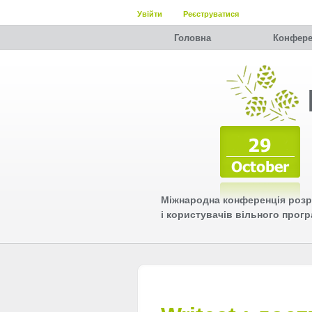
Увійти
Реєструватися
Головна
Конфере
Міжнародна конференція розр
і користувачів вільного прог