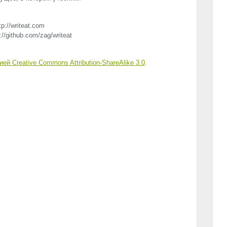
p://writeat.com
//github.com/zag/writeat
ией Creative Commons Attribution-ShareAlike 3.0
.