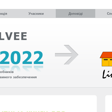
нція
Учасники
Доповіді
Сп
обників
рамного забезпечення