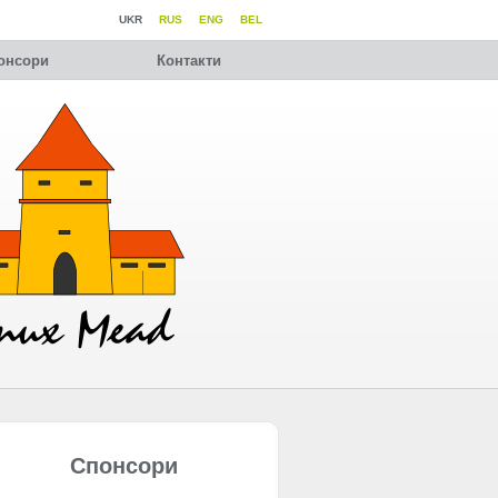
UKR
RUS
ENG
BEL
онсори
Контакти
Спонсори