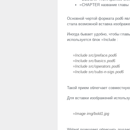
=
CHAPTER
название главы
Основной чертой формата pod6 яв
стала возможной вставка изображен
Иногда бывает удобно, чтобы глав
используется блок =Include :
=Include src/preface.pod6
=Include src/basics.pod6
=Include src/operators.pod6
=Include src/subs-n-sigs.pod6
Такой прием облегчает совместную 
Для вставки изображений использ
=Image img/bold1.jpg
Writeat позволяет облегчить подд