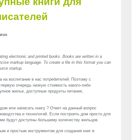
тупные книги для
писателей
arus
eating electronic and printed books. Books are written in a
cise markup language. To create a file in this format you can
urce startup.
 на воспитание в нас потребителей. Поэтому с
 первую очередь низкую стоимость какого-либо
тупное жилье, доступные продукты питания,
дом или написать книгу ? Ответ на данный вопрос
изводтства и технологий. Если построить дом просто для
доме будут доступны большему количеству жильцов.
ым и простым инструментом для создания книг в