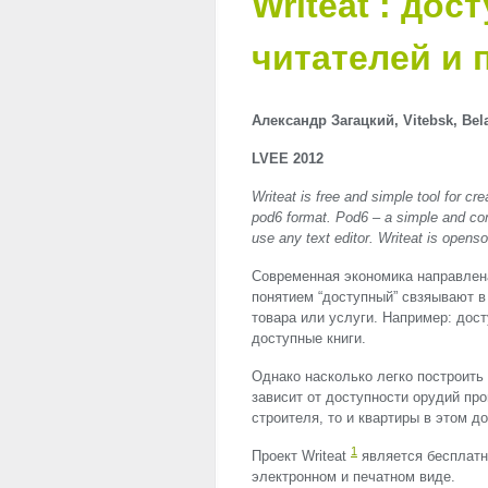
Writeat : дос
читателей и 
Александр Загацкий, Vitebsk, Bel
LVEE
2012
Writeat is free and simple tool for cr
pod6 format. Pod6 – a simple and con
use any text editor. Writeat is openso
Современная экономика направлена
понятием “доступный” свзяывают в
товара или услуги. Например: дос
доступные книги.
Однако насколько легко построить 
зависит от доступности орудий про
строителя, то и квартиры в этом 
1
Проект Writeat
является бесплатн
электронном и печатном виде.