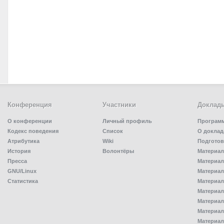
Конференция
Участники
Доклад
О конференции
Личный профиль
Програм
Кодекс поведения
Список
О доклад
Атрибутика
Wiki
Подготов
История
Волонтёры
Материал
Пресса
Материал
GNU/Linux
Материал
Статистика
Материал
Материал
Материал
Материал
Материал