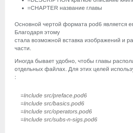
=
CHAPTER
название главы
Основной чертой формата pod6 является е
Благодаря этому
стала возможной вставка изображений и ра
части.
Иногда бывает удобно, чтобы главы распол
отдельных файлах. Для этих целей использу
:
=Include src/preface.pod6
=Include src/basics.pod6
=Include src/operators.pod6
=Include src/subs-n-sigs.pod6