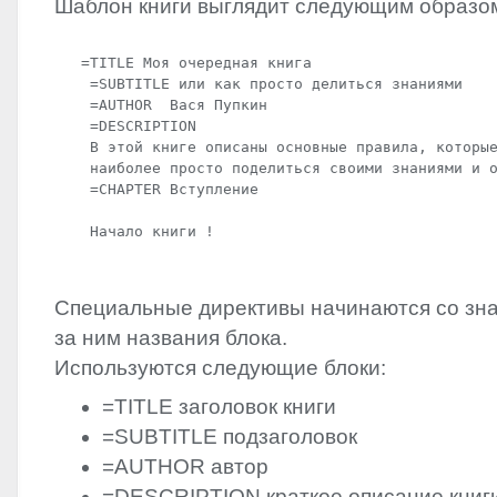
Шаблон книги выглядит следующим образо
   =TITLE Моя очередная книга

    =SUBTITLE или как просто делиться знаниями

    =AUTHOR  Вася Пупкин

    =DESCRIPTION

    В этой книге описаны основные правила, которые
    наиболее просто поделиться своими знаниями и о
    =CHAPTER Вступление

Специальные директивы начинаются со зн
за ним названия блока.
Используются следующие блоки:
=
TITLE
заголовок книги
=
SUBTITLE
подзаголовок
=
AUTHOR
автор
=
DESCRIPTION
краткое описание книг