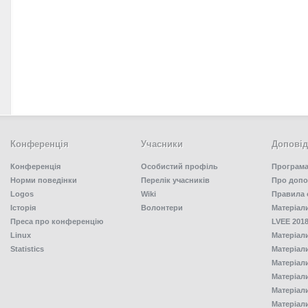
Конференція
Учасники
Доповід
Конференція
Особистий профіль
Програма
Норми поведінки
Перелік учасників
Про допо
Logos
Wiki
Правила 
Історія
Волонтери
Матеріал
Преса про конференцію
LVEE 2018
Linux
Матеріал
Statistics
Матеріал
Матеріал
Матеріал
Матеріал
Матеріал