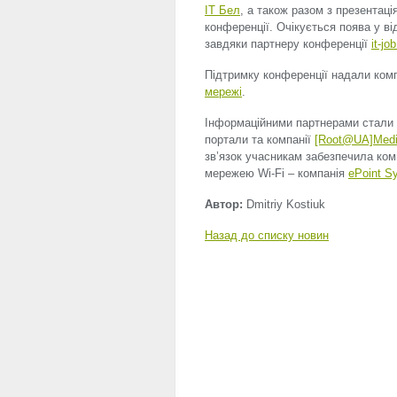
IT Бел
, а також разом з презентац
конференції. Очікується поява у від
завдяки партнеру конференції
it-jo
Підтримку конференції надали ком
мережі
.
Інформаційними партнерами стал
портали та компанії
[Root@UA]Med
зв’язок учасникам забезпечила ко
мережею Wi-Fi – компанія
ePoint S
Автор:
Dmitriy Kostiuk
Назад до списку новин