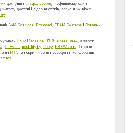
іями доступні на
http://lvee.org
– офіційному сайті
критому доступі і відео виступів, запис яких вівся
b.by
.
панії
SaM Solutions
,
Promwad
,
EPAM
Systems
і
Локальні
и журнали
Linux Magazine
і
IT Business week
, а також
ia
,
IT Event
,
usability.by
,
hh.by
,
PBXWare.ru
. Інтернет-
мпанія
МТС
, а покриття зони проведення конференції
ystems
.