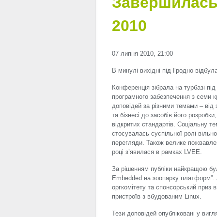
Завершилась
2010
07 липня 2010, 21:00
В минулі вихідні під Гродно відбула
Конференція зібрала на турбазі під 
програмного забезпечення з семи к
доповідей за різними темами – від
та бізнесі до засобів його розробки
відкритих стандартів. Соціальну те
стосувалась суспільної ролі вільно
перегляди. Також велике пожвавлен
році з’явилася в рамках
LVEE
.
За рішенням публіки найкращою бу
Embedded на зоопарку платформ”. 
оргкомітету та спонсорський приз 
пристроїв з вбудованим Linux.
Тези доповідей опубліковані у виг