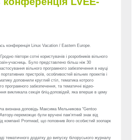
 конференція LVEE-
сь конференція Linux Vacation / Eastern Europe.
Гродно півтори сотні користувачів і розробників вільного
раїн-учасниць. Було представлено більш ніж 30
 застосування вільного програмного забезпечення в науці
, портативних пристроїв, особливостей вільних проектів і
матику доповнили круглий стіл, тематика котрого
го програмного забезпечення, та тематичні відео-
ня викликала секція бліц-доповідей, яка вперше в цему
ла визнана доповідь Максима Мельникова “Gentoo
Автору-переможцю були вручені пам’ятний знак від
від компанії Promwad, що поповнив його особистий зоопарк
ляді тематичного додатку до випуску білоруського журналу