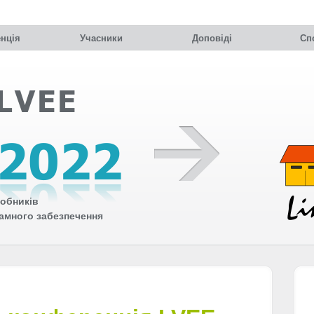
нція
Учасники
Доповіді
Сп
обників
рамного забезпечення