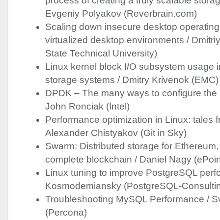
process of creating a truly scalable stora
Evgeniy Polyakov (Reverbrain.com)
Scaling down insecure desktop operating
virtualized desktop environments / Dmitriy
State Technical University)
Linux kernel block I/O subsystem usage i
storage systems / Dmitry Krivenok (
EMC
)
DPDK
– The many ways to configure the k
John Ronciak (Intel)
Performance optimization in Linux: tales f
Alexander Chistyakov​ (Git in Sky)
Swarm: Distributed storage for Ethereum, 
complete blockchain / Daniel Nagy (ePoin
Linux tuning to improve PostgreSQL perfo
Kosmodemiansky (PostgreSQL-Consulti
Troubleshooting MySQL Performance / S
(Percona)