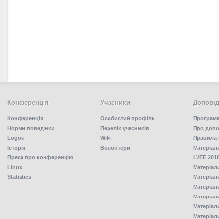
Конференція
Учасники
Доповід
Конференція
Особистий профіль
Програма
Норми поведінки
Перелік учасників
Про допо
Logos
Wiki
Правила 
Історія
Волонтери
Матеріал
Преса про конференцію
LVEE 2018
Linux
Матеріал
Statistics
Матеріал
Матеріал
Матеріал
Матеріал
Матеріал