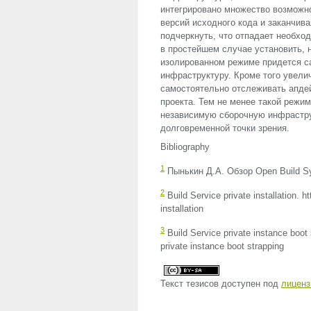
интегрировано множество возможно
версий исходного кода и заканчи
подчеркнуть, что отпадает необход
в простейшем случае установить, 
изолированном режиме придется с
инфраструктуру. Кроме того увелич
самостоятельно отслеживать апде
проекта. Тем не менее такой режи
независимую сборочную инфрастру
долговременной точки зрения.
Bibliography
1
Пынькин Д.А. Обзор Open Build Syste
2
Build Service private installation. 
installation
3
Build Service private instance boot
private instance boot strapping
Текст тезисов доступен под
лиценз