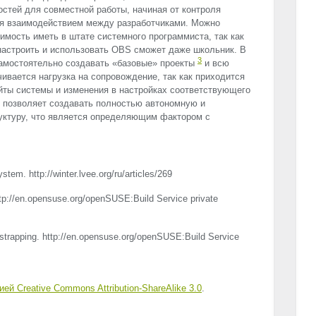
стей для совместной работы, начиная от контроля
вая взаимодействием между разработчиками. Можно
имость иметь в штате системного программиста, так как
настроить и использовать
OBS
сможет даже школьник. В
3
амостоятельно создавать «базовые» проекты
и всю
ивается нагрузка на сопровождение, так как приходится
йты системы и изменения в настройках соответствующего
м позволяет создавать полностью автономную и
ктуру, что является определяющим фактором с
m. http://winter.lvee.org/ru/articles/269
http://en.opensuse.org/openSUSE:Build Service private
 strapping. http://en.opensuse.org/openSUSE:Build Service
ией Creative Commons Attribution-ShareAlike 3.0
.