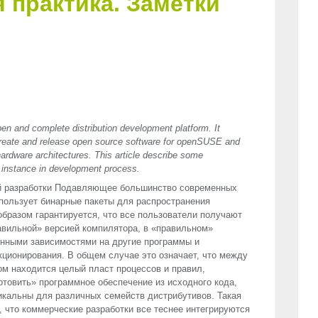
я практика. Заметки
pen and complete distribution development platform. It
y create and release open source software for openSUSE and
 hardware architectures. This article describe some
instance in development process.
й разработки Подавляющее большинство современных
спользует бинарные пакеты для распространения
образом гарантируется, что все пользователи получают
вильной» версией компилятора, в «правильном»
енными зависимостями на другие программы и
ционирования. В общем случае это означает, что между
м находится целый пласт процессов и правил,
товить» программное обеспечение из исходного кода,
икальны для различных семейств дистрибутивов. Такая
, что коммерческие разработки все теснее интегрируются