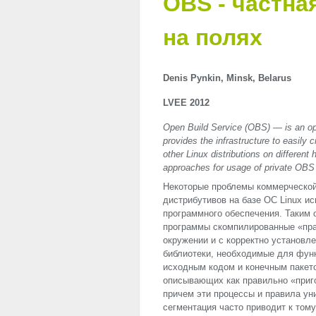
OBS - частна
на полях
Denis Pynkin, Minsk, Belarus
LVEE
2012
Open Build Service (
OBS
) — is an o
provides the infrastructure to easil
other Linux distributions on different
approaches for usage of private
OBS
Некоторые проблемы коммерческо
дистрибутивов на базе ОС Linux и
программного обеспечения. Таким 
программы скомпилированные «пра
окружении и с корректно установл
библиотеки, необходимые для функ
исходным кодом и конечным пакето
описывающих как правильно «приго
причем эти процессы и правила ун
сегментация часто приводит к тому