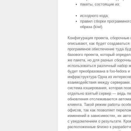
пакеты, состоящие из:
исходного кода;
правил сборки программного
образа (kiwi).
Конфигурация проекта, сборочные 
описывают, как будет создаваться 
программное обеспечение туда буд
базового проекта, который определ
же пакета, но для разных сборочны
использоваться различный набор м
будет преобразована в foo-fedora 
инфраструктура Одна из интересн
взаимодействия между серверами.
система кэширования, которая поз
отдельно взятый сервер — ведь п
обновления отслеживаются автомати
клиента. Такой режим работы особ
офисов, так как позволяет перело
изменений в зависимостях, их авт
с уведомлением о результате. Кро
расположенные близко к разработч