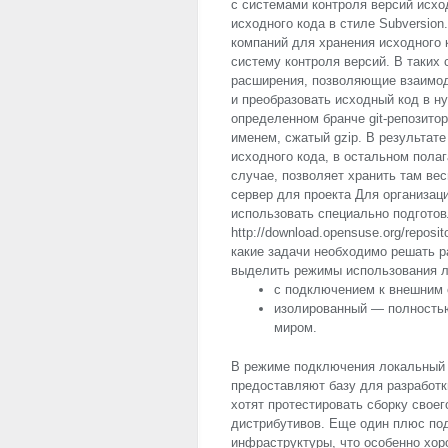
с системами контроля версий исхо
исходного кода в стиле Subversio
компаний для хранения исходного 
систему контроля версий. В таких
расширения, позволяющие взаимод
и преобразовать исходный код в н
определенном бранче git-репозитор
именем, сжатый gzip. В результат
исходного кода, в остальном полаг
случае, позволяет хранить там ве
сервер для проекта Для организац
использовать специально подготов
http://download.opensuse.org/reposi
какие задачи необходимо решать р
выделить режимы использования л
с подключением к внешним 
изолированный — полностью
миром.
В режиме подключения локальный с
предоставляют базу для разработк
хотят протестировать сборку свое
дистрибутивов. Еще один плюс по
инфраструктуры, что особенно хор