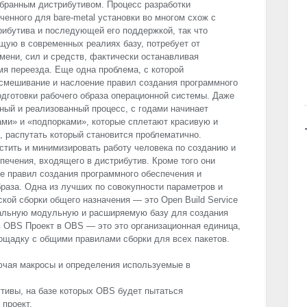
бранным дистрибутивом. Процесс разработки
енного для bare-metal установки во многом схож с
ибутива и последующей его поддержкой, так что
щую в современных реалиях базу, потребует от
мени, сил и средств, фактически останавливая
мя переезда. Еще одна проблема, с которой
 смешивание и наслоение правил создания программного
одготовки рабочего образа операционной системы. Даже
ный и реализованный процесс, с годами начинает
ми» и «подпорками», которые сплетают красивую и
, распутать который становится проблематично.
тить и минимизировать работу человека по созданию и
ечения, входящего в дистрибутив. Кроме того они
е правил создания программного обеспечения и
раза. Одна из лучших по совокупности параметров и
кой сборки общего назначения — это Open Build Service
альную модульную и расширяемую базу для создания
в
OBS
Проект в
OBS
— это это организационная единица,
щадку с общими правилами сборки для всех пакетов.
ючая макросы и определения используемые в
тивы, на базе которых
OBS
будет пытаться
 проект.