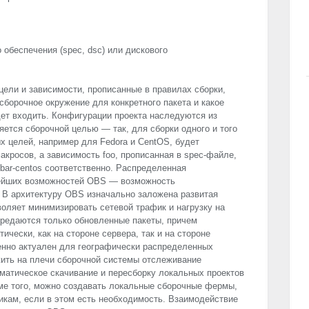
 обеспечения (spec, dsc) или дискового
цели и зависимости, прописанные в правилах сборки,
сборочное окружение для конкретного пакета и какое
ет входить. Конфигурации проекта наследуются из
яется сборочной целью — так, для сборки одного и того
х целей, например для Fedora и CentOS, будет
акросов, а зависимость foo, прописанная в spec-файле,
и bar-centos соответственно. Распределенная
ейших возможностей
OBS
— возможность
 В архитектуру
OBS
изначально заложена развитая
воляет минимизировать сетевой трафик и нагрузку на
ередаются только обновленные пакеты, причем
чески, как на стороне сервера, так и на стороне
енно актуален для географически распределенных
жить на плечи сборочной системы отслеживание
оматическое скачивание и пересборку локальных проектов
ме того, можно создавать локальные сборочные фермы,
икам, если в этом есть необходимость. Взаимодействие