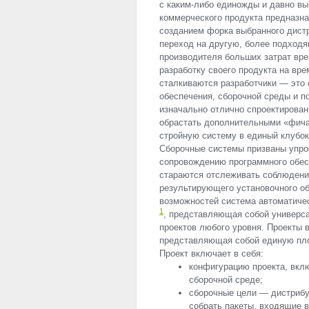
с каким-либо единожды и давно вы
коммерческого продукта предназнач
созданием форка выбранного дистр
переход на другую, более подходя
производителя больших затрат вре
разработку своего продукта на вре
сталкиваются разработчики — это
обеспечения, сборочной среды и п
изначально отлично спроектирован
обрастать дополнительными «фича
стройную систему в единый клубок
Сборочные системы призваны упрос
сопровождению программного обесп
стараются отслеживать соблюдени
результирующего установочного об
возможностей система автоматичес
1
, представляющая собой универс
проектов любого уровня. Проекты 
представляющая собой единую пло
Проект включает в себя:
конфигурацию проекта, вкл
сборочной среде;
сборочные цели — дистрибу
собрать пакеты, входящие в