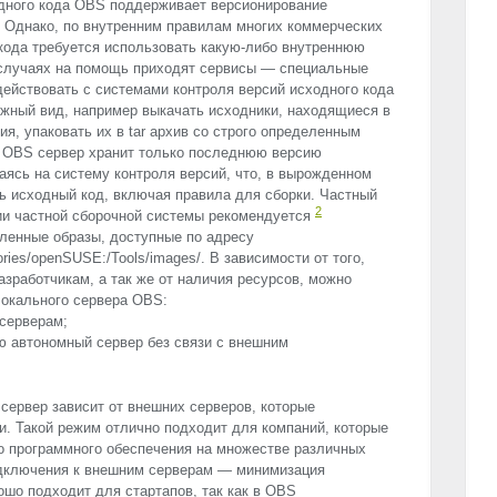
дного кода
OBS
поддерживает версионирование
n. Однако, по внутренним правилам многих коммерческих
кода требуется использовать какую-либо внутреннюю
 случаях на помощь приходят сервисы — специальные
ействовать с системами контроля версий исходного кода
ужный вид, например выкачать исходники, находящиеся в
ия, упаковать их в tar архив со строго определенным
е
OBS
сервер хранит только последнюю версию
аясь на систему контроля версий, что, в вырожденном
сь исходный код, включая правила для сборки. Частный
2
ии частной сборочной системы рекомендуется
ленные образы, доступные по адресу
tories/openSUSE:/Tools/images/. В зависимости от того,
азработчикам, а так же от наличия ресурсов, можно
окального сервера
OBS
:
серверам;
 автономный сервер без связи с внешним
ервер зависит от внешних серверов, которые
и. Такой режим отлично подходит для компаний, которые
го программного обеспечения на множестве различных
дключения к внешним серверам — минимизация
ошо подходит для стартапов, так как в
OBS