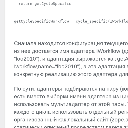
  return getCycleSpecific
getCycleSpecificWorkflow = cycle_specific(IWorkfl
Сначала находится конфигурация текущего 
из нее достается имя адаптера IWorkflow (д
“foo2010”), и адаптация выражается как getA
Iworkflow,name=“foo2010”), а эта адаптация
конкретную реализацию этого адаптера для 
По сути, адаптеры подбираются на пару (кон
есть вместо выборки имени адаптера из ц
использовать мультиадаптер от этой пары.
каждого цикла использовать отдельный рег
организованный как локальный сайт (zope.ap
статически описаный посредством пакета z3c