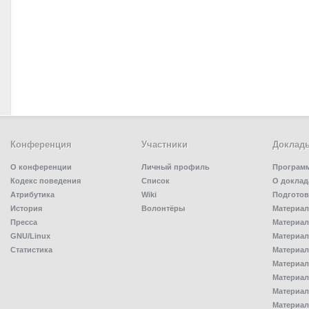
Конференция
Участники
Доклад
О конференции
Личный профиль
Програм
Кодекс поведения
Список
О доклад
Атрибутика
Wiki
Подготов
История
Волонтёры
Материал
Пресса
Материал
GNU/Linux
Материал
Статистика
Материал
Материал
Материал
Материал
Материал