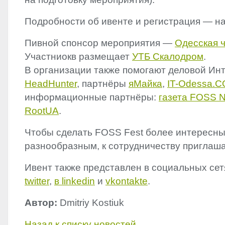
Подробности об ивенте и регистрация — н
Пивной спонсор мероприятия —
Одесская 
Участниокв размещает
УТБ Скалодром
.
В организации также помогают деловой Ин
HeadHunter
, партнёры
яМайка
,
IT-Odessa.
C
информационные партнёры:
газета
FOSS
N
RootUA
.
Чтобы сделать
FOSS
Fest более интересны
разнообразным, к сотрудничеству приглаш
Ивент также представлен в социальных сет
twitter
,
в linkedin
и
vkontakte
.
Автор:
Dmitriy Kostiuk
Назад к списку новостей