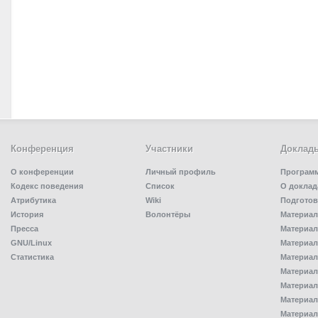
Конференция
Участники
Доклад
О конференции
Личный профиль
Програм
Кодекс поведения
Список
О доклад
Атрибутика
Wiki
Подготов
История
Волонтёры
Материал
Пресса
Материал
GNU/Linux
Материал
Статистика
Материал
Материал
Материал
Материал
Материал