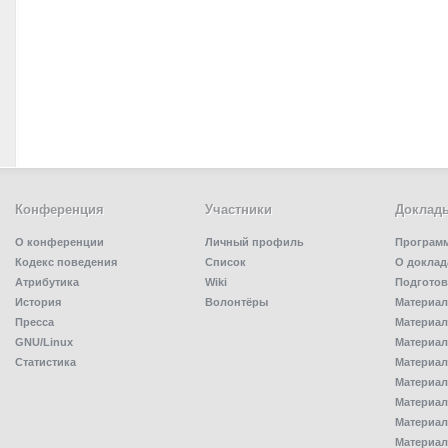
Конференция
Участники
Доклад
О конференции
Личный профиль
Програм
Кодекс поведения
Список
О доклад
Атрибутика
Wiki
Подготов
История
Волонтёры
Материал
Пресса
Материал
GNU/Linux
Материал
Статистика
Материал
Материал
Материал
Материал
Материал