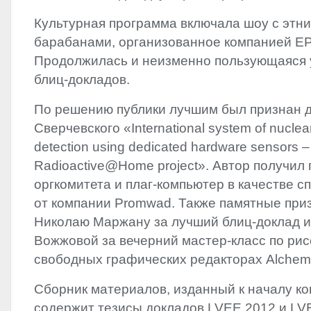
Культурная программа включала шоу с этн
барабанами, организованное компанией
E
Продолжилась и неизменно пользующаяся 
блиц-докладов.
По решению публики лучшим был признан 
Сверчевского «International system of nucle
detection using dedicated hardware sensors –
Radioactive@Home project». Автор получил
оргкомитета и плаг-компьютер в качестве с
от компании Promwad. Также памятные при
Николаю Маржану за лучший блиц-доклад и
Вожжовой за вечерний мастер-класс по ри
свободных графических редакторах Alchemy
Сборник материалов, изданный к началу к
содержит тезисы докладов
LVEE
2012 и
LV