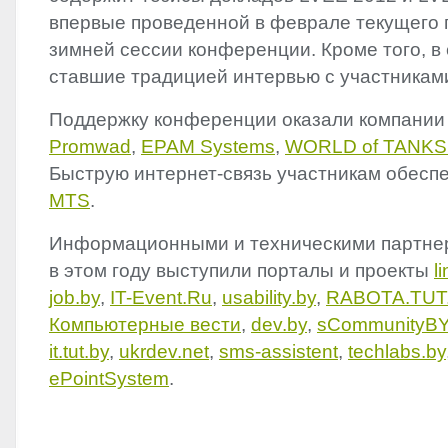
впервые проведенной в феврале текущего 
зимней сессии конференции. Кроме того, в
ставшие традицией интервью с участника
Поддержку конференции оказали компани
Promwad
,
EPAM
Systems
,
WORLD
of
TANKS
Быструю интернет-связь участникам обесп
MTS
.
Информационными и техническими партне
в этом году выступили порталы и проекты
l
job.by
,
IT-Event.Ru
,
usability.by
,
RABOTA
.
TUT
Компьютерные вести
,
dev.by
,
sCommunityB
it.tut.by
,
ukrdev.net
,
sms-assistent
,
techlabs.by
ePointSystem
.