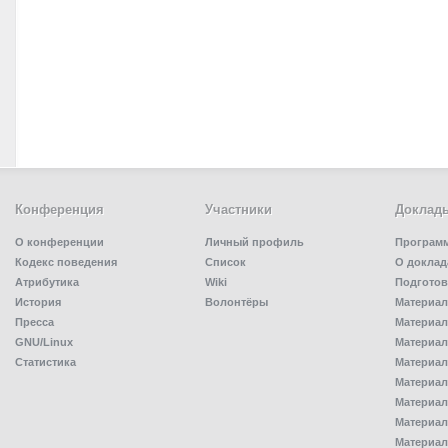
Конференция
Участники
Доклад
О конференции
Личный профиль
Програм
Кодекс поведения
Список
О доклад
Атрибутика
Wiki
Подготов
История
Волонтёры
Материал
Пресса
Материал
GNU/Linux
Материал
Статистика
Материал
Материал
Материал
Материал
Материал