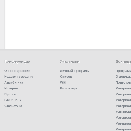
Конференция
Участники
Доклад
О конференции
Личный профиль
Програм
Кодекс поведения
Список
О доклад
Атрибутика
Wiki
Подготов
История
Волонтёры
Материал
Пресса
Материал
GNU/Linux
Материал
Статистика
Материал
Материал
Материал
Материал
Материал