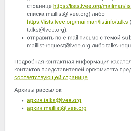
странице
https://lists.lvee.org/mailman/list
списка maillist@lvee.org) либо
https://lists.lvee.org/mailman/listinfo/talks
talks@lvee.org);
отправить по e-mail письмо с темой
sub
maillist-request@lvee.org либо talks-req
Подробная контактная информация касател
контактов представителей оргкомитета пре
соответствующей странице
.
Архивы рассылок:
архив talks@lvee.org
архив maillist@lvee.org