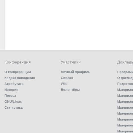
Конференция
Участники
Доклад
О конференции
Личный профиль
Програм
Кодекс поведения
Список
О доклад
Атрибутика
Wiki
Подготов
История
Волонтёры
Материал
Пресса
Материал
GNU/Linux
Материал
Статистика
Материал
Материал
Материал
Материал
Материал