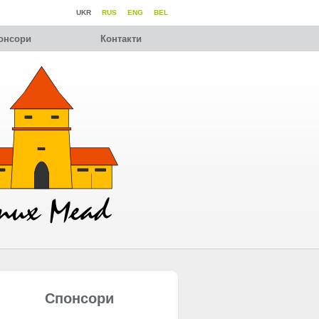
UKR
RUS
ENG
BEL
онсори
Контакти
Спонсори