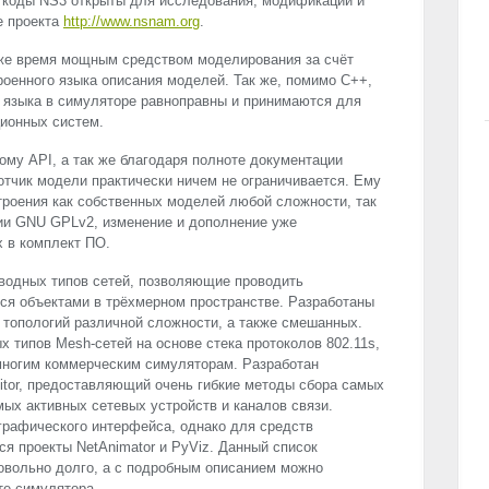
 коды NS3 открыты для исследования, модификации и
е проекта
http://www.nsnam.org
.
 же время мощным средством моделирования за счёт
роенного языка описания моделей. Так же, помимо С++,
 языка в симуляторе равноправны и принимаются для
ионных систем.
кому
API
, а так же благодаря полноте документации
тчик модели практически ничем не ограничивается. Ему
роения как собственных моделей любой сложности, так
зии
GNU
GPLv2, изменение и дополнение уже
 в комплект ПО.
водных типов сетей, позволяющие проводить
я объектами в трёхмерном пространстве. Разработаны
топологий различной сложности, а также смешанных.
 типов Mesh-сетей на основе стека протоколов 802.11s,
 многим коммерческим симуляторам. Разработан
tor, предоставляющий очень гибкие методы сбора самых
ых активных сетевых устройств и каналов связи.
графического интерфейса, однако для средств
я проекты NetAnimator и PyViz. Данный список
вольно долго, а с подробным описанием можно
те симулятора.