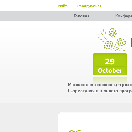
Увійти
Реєструватися
Головна
Конфере
Міжнародна конференція розр
і користувачів вільного прог