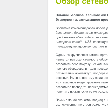
Обзор сетев
Виталий Балашов, Харьковский 
Экспертиз им. заслуженного проф
Проблема компьютерного моделир
день имеет достаточно много реш
представлен обзор одного из сам
интернет-сетей – NS3, являюще
телекоммуникационных систем и 
Одним из крупнейших камней прет
является высокая стоимость обору
позволить себе покупку нескольки
прочего оборудования, для провед
оптимизации архитектур, подбора 
решений. Именно поэтому были со
имитационное моделирование теле
позволило проводить необходимые
получать практически те же резуль
Помимо явной экономии подход с 
эксперименты, не строя реальную 