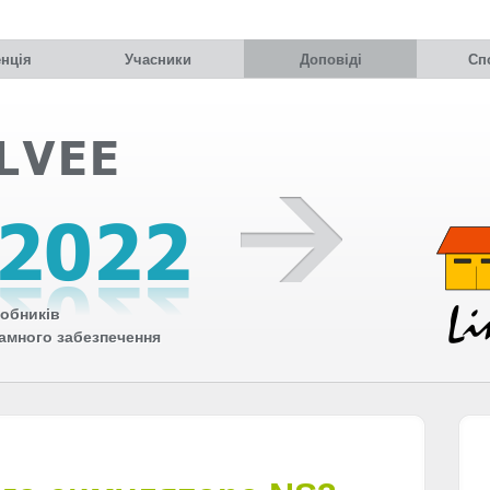
нція
Учасники
Доповіді
Сп
обників
рамного забезпечення