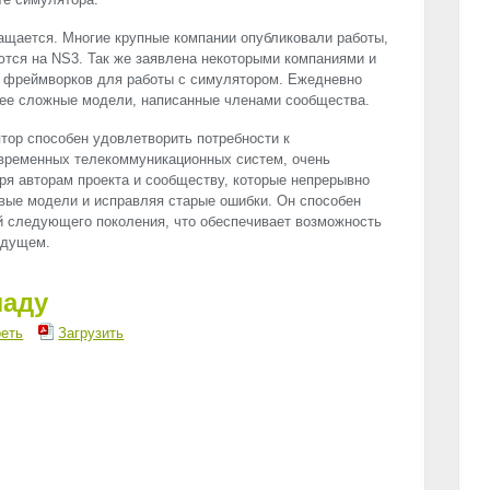
ащается. Многие крупные компании опубликовали работы,
тся на NS3. Так же заявлена некоторыми компаниями и
х фреймворков для работы с симулятором. Ежедневно
лее сложные модели, написанные членами сообщества.
тор способен удовлетворить потребности к
временных телекоммуникационных систем, очень
аря авторам проекта и сообществу, которые непрерывно
вые модели и исправляя старые ошибки. Он способен
й следующего поколения, что обеспечивает возможность
удущем.
ладу
еть
Загрузить