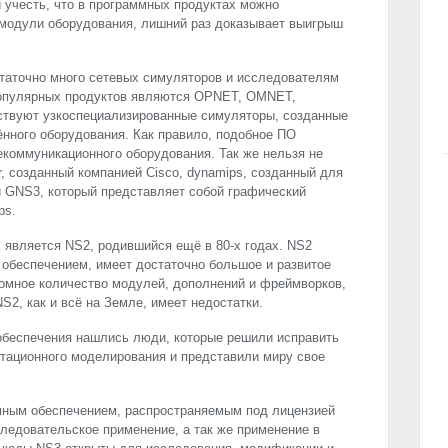
и учесть, что в программных продуктах можно
модули оборудования, лишний раз доказывает выигрыш
таточно много сетевых симуляторов и исследователям
популярных продуктов являются
OPNET
,
OMNET
,
твуют узкоспециализированные симуляторы, созданные
нного оборудования. Как правило, подобное ПО
коммуникационного оборудования. Так же нельзя не
r, созданный компанией Cisco, dynamips, созданный для
и GNS3, который представляет собой графический
ps.
 является NS2, родившийся ещё в 80-х годах. NS2
обеспечением, имеет достаточно большое и развитое
ромное количество модулей, дополнений и фреймворков,
S2, как и всё на Земле, имеет недостатки.
обеспечения нашлись люди, которые решили исправить
тационного моделирования и представили миру свое
ным обеспечением, распространяемым под лицензией
ледовательское применение, а так же применение в