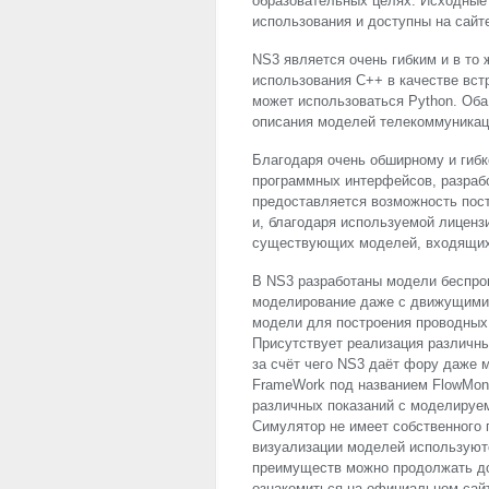
образовательных целях. Исходные
использования и доступны на сайт
NS3 является очень гибким и в то
использования C++ в качестве вст
может использоваться Python. Оба
описания моделей телекоммуникац
Благодаря очень обширному и гиб
программных интерфейсов, разрабо
предоставляется возможность пост
и, благодаря используемой лицен
существующих моделей, входящих
В NS3 разработаны модели беспро
моделирование даже с движущимис
модели для построения проводных 
Присутствует реализация различных
за счёт чего NS3 даёт фору даже
FrameWork под названием FlowMoni
различных показаний с моделируем
Симулятор не имеет собственного 
визуализации моделей используютс
преимуществ можно продолжать до
ознакомиться на официальном сай