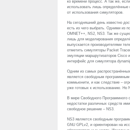
ко времени процесс. А так же, есл
использовать лишь определённые 
от использования симуляторов.
На сегодняшний день известно дос
есть из чего выбрать. Одними из 
OMNET++, NS2, NS3. Так же сущес
лишь для моделирования определё
выпускается производителями теле
отметить симуляторы Packet Trace
эмуляции маршрутизаторов Cisco 
интерфейс для симулятора dynami
Одним из самых распространённых
является свободным программным 
коммьюнити, и как следствие – ог
уже готовых к использованию. Но N
В мире Свободного Программного 
недостатки различных средств ими
свободное решение – NS3.
NS3 является свободным программ
GNU
GPLv2, и ориентирован на исс