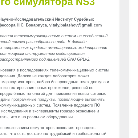
ого симулятора NS3
Научно-Исследовательский Институт Судебных
ессора Н.С. Бокариуса, vitaly.balashov@gmail.com
ования телекоммуникационных систем на сегодняшний
ений самого разнообразного рода. В докладе
ых современных средств имитационного моделирования
гося мощным инструментом моделирования
распространяемого под лицензией
GNU
GPLv2.
кновения в исследованиях телекоммуникационных систем
дования. Далеко не каждая лаборатория может
х маршрутизаторов, набора беспроводных точек доступа и
ения тестирования новых протоколов, решений по
определённых топологий для применения новых сетевых
зданы программные продукты, позволяющие выполнять
коммуникационных систем. Появление подобного ПО
 исследования и эксперименты гораздо экономнее и
таты, что и на реальном оборудовании.
использованием симуляторов позволяет проводить
сеть, что есть достаточно трудоёмкий и требовательный