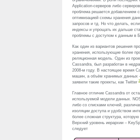
Application-серверов либо серверо
проблема решается добавлением се
оптимизацией схемы хранения дан
запросов и тд. Но что делать, есл
индексы и упрощать их дальше ста
проблемы с доступом к данным в 
Как один из вариантов решения п
хранения, использующие более пр
реляционная модель. Один из про
Cassandra, был разработан в недр
2008-м году. В настоящее время Ca
машин, а объём хранимых данных –
заявили такие проекты, как Twitter
Главное отличие Cassandra от ос
используемой модели данных.
NO
либо со списками ключей, различ
изоляции доступа и удобством инт
более сложная структура, которую
Верхний уровень иерархии – KeyS
следует