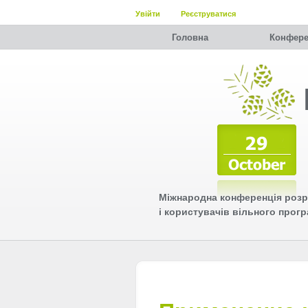
Увійти
Реєструватися
Головна
Конфере
Міжнародна конференція розр
і користувачів вільного прог