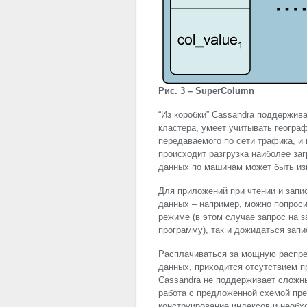
Рис. 3 – SuperColumn
“Из коробки” Cassandra поддержив
кластера, умеет учитывать геогра
передаваемого по сети трафика, и
происходит разгрузка наиболее за
данных по машинам может быть из
Для приложений при чтении и запи
данных – например, можно попроси
режиме (в этом случае запрос на 
программу), так и дожидаться запи
Расплачиваться за мощную распр
данных, приходится отсутствием 
Cassandra не поддерживает сложны
работа с предложенной схемой пр
конструирование индексов и необх