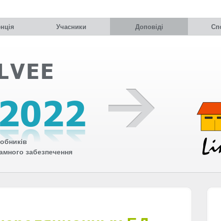
нція
Учасники
Доповіді
Сп
обників
рамного забезпечення