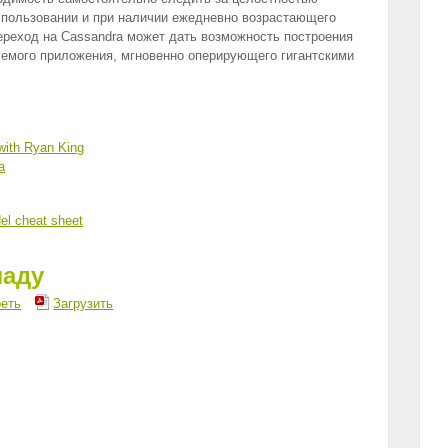
спользовании и при наличии ежедневно возрастающего
ереход на Cassandra может дать возможность построения
емого приложения, мгновенно оперирующего гигантскими
with Ryan King
a
el cheat sheet
ладу
еть
Загрузить