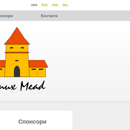
UKR
RUS
ENG
BEL
онсори
Контакти
Спонсори