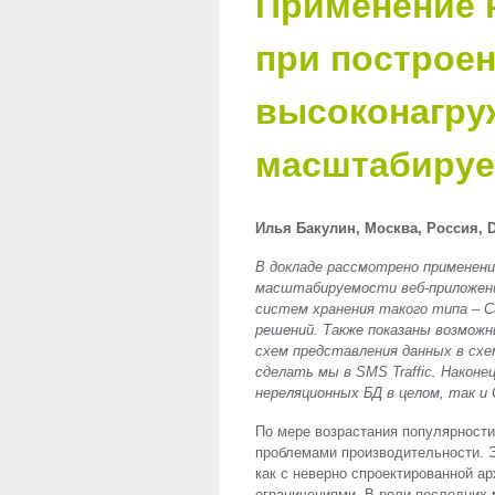
Применение 
при построе
высоконагру
масштабируе
Илья Бакулин, Москва, Россия, De
В докладе рассмотрено применени
масштабируемости веб-приложени
систем хранения такого типа – 
решений. Также показаны возмож
схем представления данных в схе
сделать мы в
SMS
Traffic. Након
нереляционных БД в целом, так и 
По мере возрастания популярности
проблемами производительности. Э
как с неверно спроектированной ар
ограничениями. В роли последних 