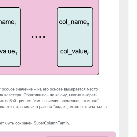
т особое значение – на его основе выбирается место
ин кластера. Обратившись по ключу, можно выбрать
х собой триплет “имя-значение-временная_отметка”.
иплетов, хранимых в разных “рядах”, может отличаться в
ет быть сохранён SuperColumnFamily.