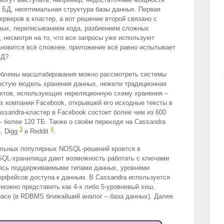
в БД, неоптимальная структура базы данных. Первая
рверов в кластер, а вот решение второй связано с
ных, переписыванием кода, разбиением сложных
и, несмотря на то, что все запросы уже используют
новится всё сложнее, приложение всё равно испытывает
БД?
роблемы масштабирования можно рассмотреть системы
остую модель хранения данных, нежели традиционная
ектов, использующих нереляционную схему хранения –
ах компании Facebook, открывшей его исходные тексты в
ssandra-кластер в Facebook состоит более чем из 600
 более 120 ТБ. Также о своём переходе на Cassandra
2
3
4
, Digg
и Reddit
.
тальных популярных
NOSQL
-решений кроется в
SQL
-хранилища дают возможность работать с ключами
аясь поддерживаемыми типами данных, уровнями
ерфейсов доступа к данным. В Cassandra используется
 можно представить как 4-х либо 5-уровневый хеш.
pace (в
RDBMS
ближайший аналог – база данных). Далее