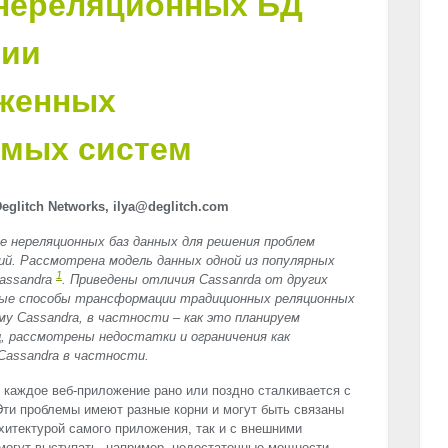
нереляционных БД
нии
женных
мых систем
glitch Networks, ilya@deglitch.com
е нереляционных баз данных для решения проблем
й. Рассмотрена модель данных одной из популярных
1
Cassandra
. Приведены отличия Cassanrda от других
ные способы трансформации традиционных реляционных
му Cassandra, в частности – как это планируем
ец, рассмотрены недостатки и ограничения как
Cassandra в частности.
 каждое веб-приложение рано или поздно сталкивается с
ти проблемы имеют разные корни и могут быть связаны
хитектурой самого приложения, так и с внешними
могут выступать, например, недостаточные мощности