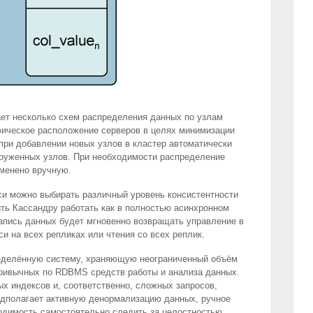
ает несколько схем распределения данных по узлам
фическое расположение серверов в целях минимизации
 при добавлении новых узлов в кластер автоматически
груженных узлов. При необходимости распределение
менено вручную.
си можно выбирать различный уровень консистентности
ть Кассандру работать как в полностью асинхронном
запись данных будет мгновенно возвращать управление в
си на всех репликах или чтения со всех реплик.
еделённую систему, храняющую неограниченный объём
привычных по
RDBMS
средств работы и анализа данных.
х индексов и, соответственно, сложных запросов,
едполагает активную денормализацию данных, ручное
одимость самостоятельно следить за целостностью