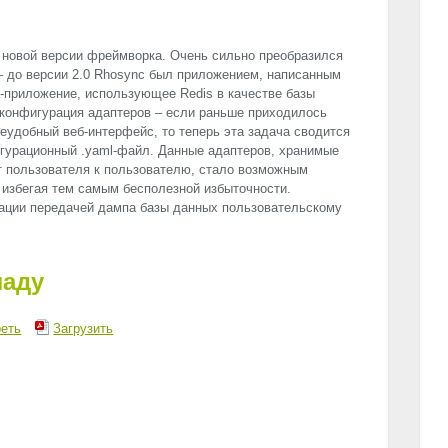
 новой версии фреймворка. Очень сильно преобразился
– до версии 2.0 Rhosync был приложением, написанным
tra-приложение, использующее Redis в качестве базы
 конфигурация адаптеров – если раньше приходилось
еудобный веб-интерфейс, то теперь эта задача сводится
гурационный .yaml-файл. Данные адаптеров, хранимые
т пользователя к пользователю, стало возможным
избегая тем самым бесполезной избыточности.
ации передачей дампа базы данных пользовательскому
ладу
еть
Загрузить