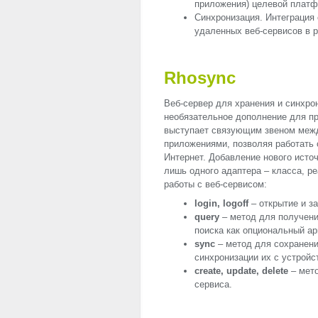
приложения) целевой плат
Синхронизация. Интеграция
удаленных веб-сервисов в 
Rhosync
Веб-сервер для хранения и синхро
необязательное дополнение для п
выступает связующим звеном ме
приложениями, позволяя работать 
Интернет. Добавление нового источ
лишь одного адаптера – класса, 
работы с веб-сервисом:
login, logoff
– открытие и з
query
– метод для получени
поиска как опциональный ар
sync
– метод для сохранени
синхронизации их с устройс
create, update, delete
– мето
сервиса.