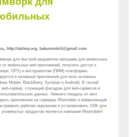
ймворк для
мобильных
, http://atzkey.org, bakunovitch@gmail.com
ймворк для быстрой разработки программ для мобильных
е от мобильных веб-приложений, получить доступ к
амере,
GPS
) и инструментам (ПИМ) платформы.
руется в нативные приложения для всех основных
ws Mobile, BlackBerry, Symbian и Android). В тесной
, веб-сервер, служащий фасадом для веб-сервисов и
пользовательских данных. Немного поодаль от него
ирать приложения на серверах Rhomobile и избавляющий
астраивать рабочее окружение и устанавливать
SDK
для
1
 упомянутых продуктов является компания Rhomobile
.