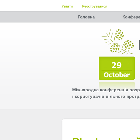
Увійти
Реєструватися
Головна
Конфере
Міжнародна конференція розр
і користувачів вільного прог