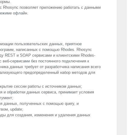
формы.
 с Rhosync позволяет приложению работать с данными
режиме офлайн.
низации пользовательских данных, приятное
рограмм, написанных с помощью Rhodes. Rhosync
жду
REST
и
SOAP
сервисами и клиентскими Rhodes-
с веб-сервисами без постоянного подключения к
ника данных требует от разработчика написания всего
реализующего предопределенный набор методов для
акрытие сессии работы с источником данных;
я и обработки данных сервиса, принимает условия
гумент;
я данных, полученных с помощью query, и
твом, update;
ды для создания, изменения и удаления данных