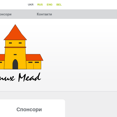
UKR
RUS
ENG
BEL
онсори
Контакти
Спонсори