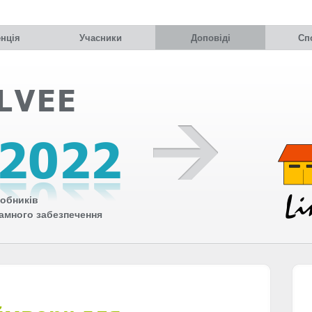
нція
Учасники
Доповіді
Сп
обників
рамного забезпечення