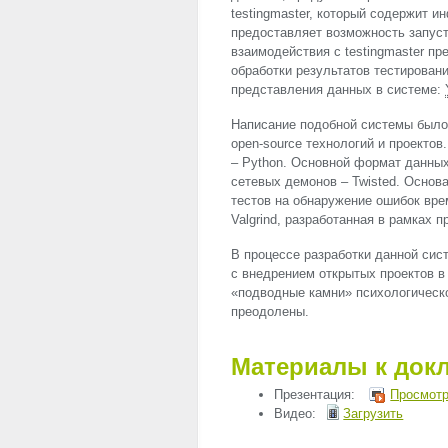
testingmaster, который содержит и
предоставляет возможность запуст
взаимодействия с testingmaster п
обработки результатов тестирован
представления данных в системе:
Написание подобной системы было
open-source технологий и проекто
– Python. Основной формат данны
сетевых демонов – Twisted. Основ
тестов на обнаружение ошибок вре
Valgrind, разработанная в рамках 
В процессе разработки данной сис
с внедрением открытых проектов в
«подводные камни» психологическо
преодолены.
Материалы к док
Презентация:
Просмотр
Видео:
Загрузить