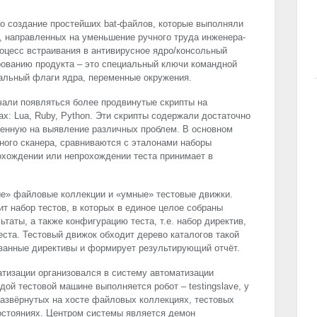
о создание простейших bat-файлов, которые выполняли
, направленных на уменьшение ручного труда инженера-
оцесс встраивания в антивирусное ядро/консольный
рованию продукта – это специальный ключи командной
иальный флаги ядра, переменные окружения.
чали появляться более продвинутые скрипты на
х: Lua, Ruby, Python. Эти скрипты содержали достаточно
ленную на выявление различных проблем. В основном
ного сканера, сравниваются с эталонами наборы
охождении или непрохождении теста принимает в
ые» файловые коллекции и «умные» тестовые движки.
т набор тестов, в которых в единое целое собраны
аты, а также конфигурацию теста, т.е. набор директив,
та. Тестовый движок обходит дерево каталогов такой
занные директивы и формирует результирующий отчёт.
тизации организовался в систему автоматизации
дой тестовой машине выполняется робот – testingslave, у
развёрнутых на хосте файловых коллекциях, тестовых
остояниях. Центром системы является демон