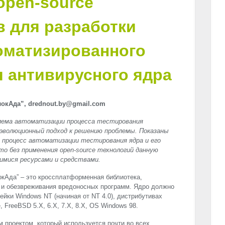
open-source
 для разработки
оматизированного
 антивирусного ядра
окАда”, drednout.by@gmail.com
лема автоматизации процесса тестирования
 эволюционный подход к решению проблемы. Показаны
 процесс автоматизации тестирования ядра и его
о без применения open-source технологий данную
имися ресурсами и средствами.
кАда” – это кроссплатформенная библиотека,
 и обезвреживания вредоносных программ. Ядро должно
ейки Windows NT (начиная от NT 4.0), дистрибутивах
е, FreeBSD 5.X, 6.X, 7.X, 8.X, OS Windows 98.
 проектом, который используется почти во всех