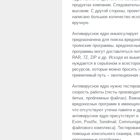
продуктах компании. Следовательн
высоким. С другой стороны, проект
написано большое количество исхо
вручную.
Антивирусное ядро инкапсулирует 
предназначена для поиска вредон
троянские программы, вредоносные
программы могут доставляться пол
RAR
, 7Z,
ZIP
и др. Исходя из выше
нуждается в серьёзном и всесторо
ресурсов, которые можно бросить 
приемлемый путь – эволюционная 
Антивирусное ядро нужно тестиров
скорость работы (тесты производит
битых, проблемных файлах). Важны
вредоносных программ в имеющихс
что отсутствуют утечки памяти и д
антивирусное ядро присутствует и
Exim, Postfix, Sendmail, Communig
файлового комплекса). Тестирован
помощью консольного сканера, сб
программные платформы.