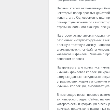
Первым этапом автоматизации был
некоторый набор простых действий
испытателя. Одновременно шёл пр
сканер функционала по самотести
строки консольного сканера, спец
На втором этапе автоматизации на
различных интерпретируемых языка
сложную тестовую логику, направ
анализируются лог-файлы консоль
каталогов и файлов. Решение о пр
основном человек.
На третьем этапе появились «умн
«Умная» файловая коллекция храни
входные данные, ожидаемые результ
управляющих ходом выполнения тес
«умной» коллекции, выполняет ука
В настоящее время процесс автома
антивирусного ядра. Сейчас на каж
которого есть информация о всех 
движках, продуктах в различных с