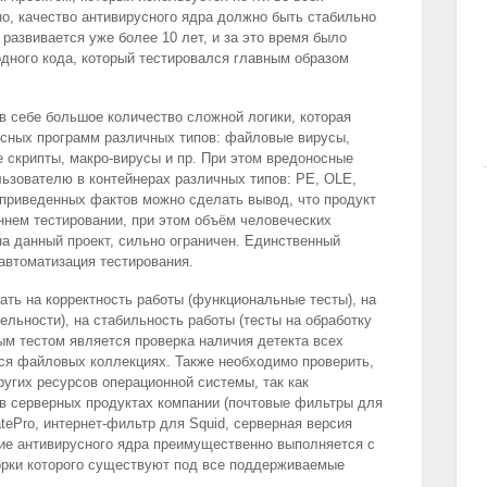
о, качество антивирусного ядра должно быть стабильно
 развивается уже более 10 лет, и за это время было
дного кода, который тестировался главным образом
в себе большое количество сложной логики, которая
осных программ различных типов: файловые вирусы,
 скрипты, макро-вирусы и пр. При этом вредоносные
ьзователю в контейнерах различных типов: PE,
OLE
,
приведенных фактов можно сделать вывод, что продукт
ннем тестировании, при этом объём человеческих
на данный проект, сильно ограничен. Единственный
автоматизация тестирования.
ать на корректность работы (функциональные тесты), на
ельности), на стабильность работы (тесты на обработку
м тестом является проверка наличия детекта всех
я файловых коллекциях. Также необходимо проверить,
ругих ресурсов операционной системы, так как
 в серверных продуктах компании (почтовые фильтры для
atePro, интернет-фильтр для Squid, серверная версия
ие антивирусного ядра преимущественно выполняется с
орки которого существуют под все поддерживаемые