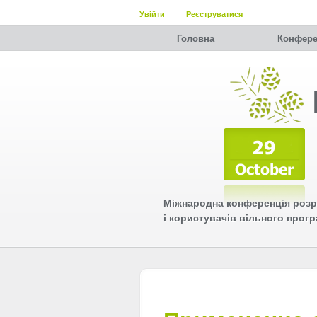
Увійти
Реєструватися
Головна
Конфере
Міжнародна конференція розр
і користувачів вільного прог