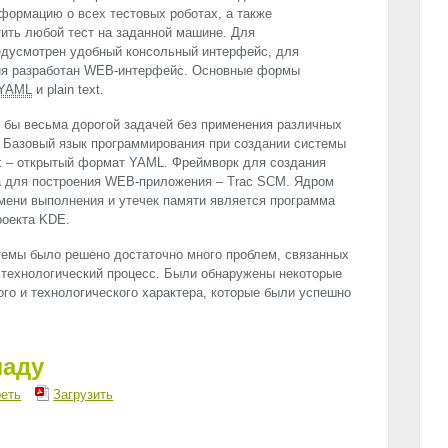
нформацию о всех тестовых роботах, а также
ить любой тест на заданной машине. Для
редусмотрен удобный консольный интерфейс, для
ия разработан
WEB
-интерфейс. Основные формы
YAML
и plain text.
 бы весьма дорогой задачей без применения различных
в. Базовый язык программирования при создании системы
х – открытый формат
YAML
. Фреймворк для создания
а для построения
WEB
-приложения – Trac
SCM
. Ядром
мени выполнения и утечек памяти является программа
проекта
KDE
.
темы было решено достаточно много проблем, связанных
 технологический процесс. Были обнаружены некоторые
го и технологического характера, которые были успешно
ладу
еть
Загрузить