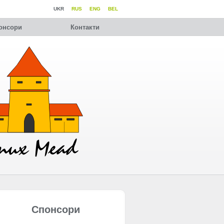
UKR
RUS
ENG
BEL
онсори
Контакти
Спонсори