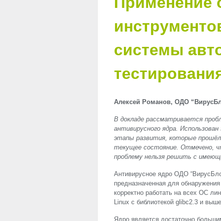
Применение 
инструментов
системы авт
тестирования
Алексей Романов, ОДО “ВирусБл
В докладе рассматривается проб
антивирусного ядра. Использован
этапы развития, которые прошёл
текущее состояние. Отмечено, чт
проблему нельзя решить с имеющ
Антивирусное ядро ОДО “ВирусБло
предназначенная для обнаружения
корректно работать на всех ОС лин
Linux с библиотекой glibc2.3 и выш
Ядро является достаточно большим