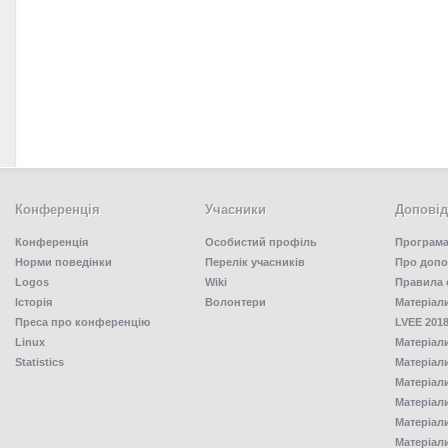
Конференція
Учасники
Доповід
Конференція
Особистий профіль
Програма
Норми поведінки
Перелік учасників
Про допо
Logos
Wiki
Правила 
Історія
Волонтери
Матеріал
Преса про конференцію
LVEE 2018
Linux
Матеріал
Statistics
Матеріал
Матеріал
Матеріал
Матеріал
Матеріал