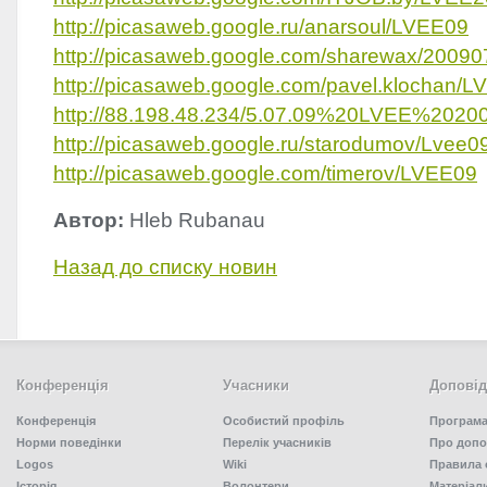
http://picasaweb.google.ru/anarsoul/LVEE09
http://picasaweb.google.com/sharewax/200
http://picasaweb.google.com/pavel.klochan/
http://88.198.48.234/5.07.09%20LVEE%20200
http://picasaweb.google.ru/starodumov/Lvee0
http://picasaweb.google.com/timerov/LVEE09
Автор:
Hleb Rubanau
Назад до списку новин
Конференція
Учасники
Доповід
Конференція
Особистий профіль
Програма
Норми поведінки
Перелік учасників
Про допо
Logos
Wiki
Правила 
Історія
Волонтери
Матеріал