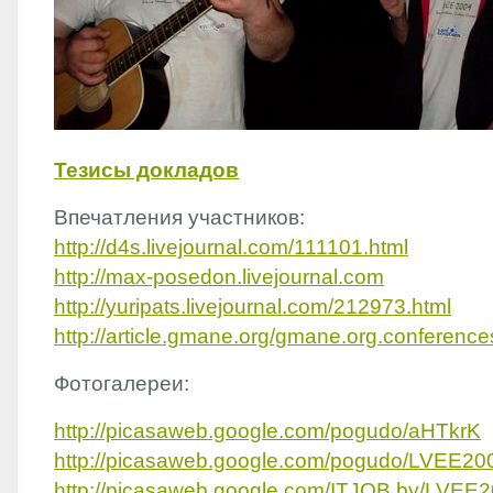
Тезисы докладов
Впечатления участников:
http://d4s.livejournal.com/111101.html
http://max-posedon.livejournal.com
http://yuripats.livejournal.com/212973.html
http://article.gmane.org/gmane.org.conference
Фотогалереи:
http://picasaweb.google.com/pogudo/aHTkrK
http://picasaweb.google.com/pogudo/LVEE20
http://picasaweb.google.com/
ITJOB
.by/LVEE2