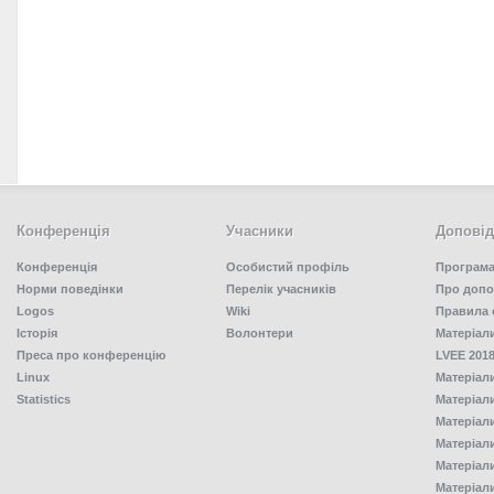
Конференція
Учасники
Доповід
Конференція
Особистий профіль
Програма
Норми поведінки
Перелік учасників
Про допо
Logos
Wiki
Правила 
Історія
Волонтери
Матеріал
Преса про конференцію
LVEE 2018
Linux
Матеріал
Statistics
Матеріал
Матеріал
Матеріал
Матеріал
Матеріал