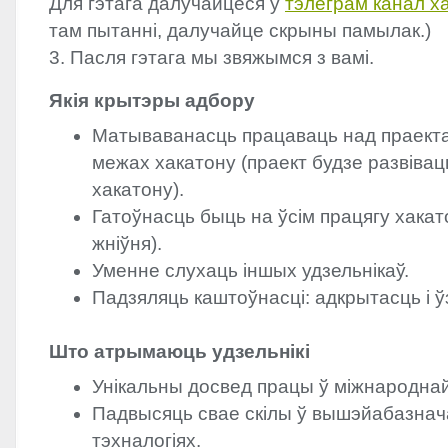
Для гэтага далучайцеся ў
тэлеграм канал х
там пытанні, далучайце скрыны памылак.)
3. Пасля гэтага мы звяжымся з вамі.
Якія крытэры адбору
Матываванасць працаваць над праектам
межах хакатону (праект будзе развівацц
хакатону).
Гатоўнасць быць на ўсім працягу хакато
жніўня).
Уменне слухаць іншых удзельнікаў.
Падзяляць каштоўнасці: адкрытасць і 
Што атрымаюць удзельнікі
Унікальны досвед працы ў міжнародна
Падвысяць свае скілы ў вышэйабазна
тэхналогіях.