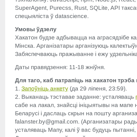
SuperAgent, Purecss, Rust, SQLite,
API
такса
спецыяліста ў datascience.
Умовы ўдзелу
Хакатон будзе адбывацца на аграсядзібе ка
Мінска. Арганізатары арганізуюць калектыў
Забяспечваюць пражыванне і ежу удзельнік
Даты правядзення: 11-18 жніўня.
Для таго, каб патрапіць на хакатон трэба 
1.
Запоўніць анкету
(да 29 ліпеня, 23:59).
2. Выканаць тэставае заданне: усталяваць
сабе на лакал, знайсці ініцыятывы на мапе 
Беларусі і даслаць скрын на пошту арганиз
falanster.by@gmail.com. (Арганизатары ра
усталяваць Мапу, калі ў вас будуць пытанні, 