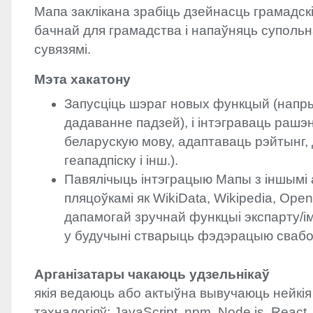
Мапа заклікана зрабіць дзейнасць грамадск
бачнай для грамадства і напаўняць супольна
сувязямі.
Мэта хакатону
Запусціць шэраг новых функцый (напр
дадаванне падзей), і інтэграваць рашэн
беларускую мову, адаптаваць рэйтынг,
геападпіску і інш.).
Павялічыць інтэграцыю Мапы з іншымі
пляцоўкамі як WikiData, Wikipedia, Ope
дапамогай зручнай функцыі экспарту/і
у будучыні стварыць фэдэрацыю свабо
Арганізатары чакаюць удзельнікаў
якія ведаюць або актыўна вывучаюць нейкія
тэхналогіяў: JavaScript, npm, Node.js, React,