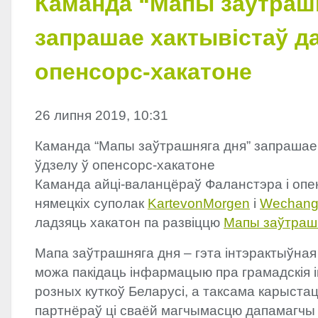
Каманда “Мапы заўтраш
запрашае хактывістаў да
опенсорс-хакатоне
26 липня 2019, 10:31
Каманда “Мапы заўтрашняга дня” запрашае 
ўдзелу ў опенсорс-хакатоне
Каманда айці-валанцёраў Фаланстэра і опе
нямецкіх суполак
KartevonMorgen
і
Wechang
ладзяць хакатон па развіццю
Мапы заўтраш
Мапа заўтрашняга дня – гэта інтэрактыўная
можа пакідаць інфармацыю пра грамадскія 
розных куткоў Беларусі, а таксама карыста
партнёраў ці сваёй магчымасцю дапамагчы