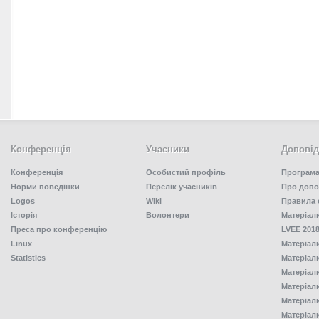
Конференція
Учасники
Доповід
Конференція
Особистий профіль
Програма
Норми поведінки
Перелік учасників
Про допо
Logos
Wiki
Правила 
Історія
Волонтери
Матеріал
Преса про конференцію
LVEE 2018
Linux
Матеріал
Statistics
Матеріал
Матеріал
Матеріал
Матеріал
Матеріал