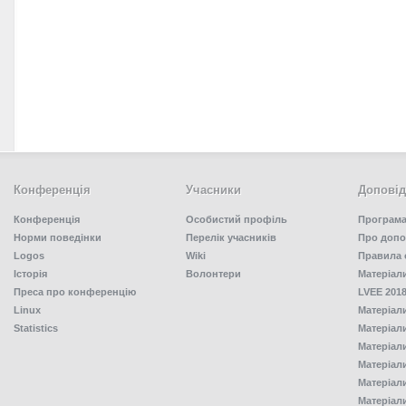
Конференція
Учасники
Доповід
Конференція
Особистий профіль
Програма
Норми поведінки
Перелік учасників
Про допо
Logos
Wiki
Правила 
Історія
Волонтери
Матеріал
Преса про конференцію
LVEE 2018
Linux
Матеріал
Statistics
Матеріал
Матеріал
Матеріал
Матеріал
Матеріал