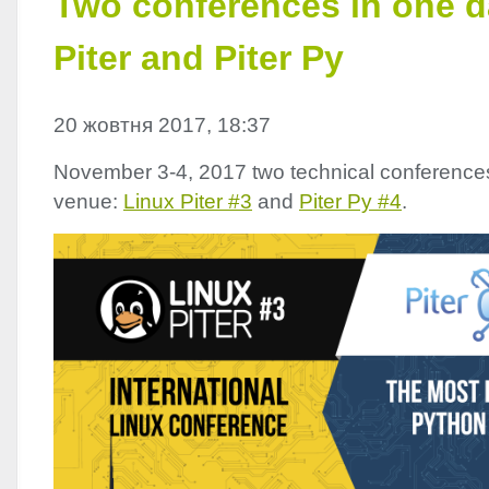
Two conferences in one d
Piter and Piter Py
20 жовтня 2017, 18:37
November 3-4, 2017 two technical conferences 
venue:
Linux Piter #3
and
Piter Py #4
.