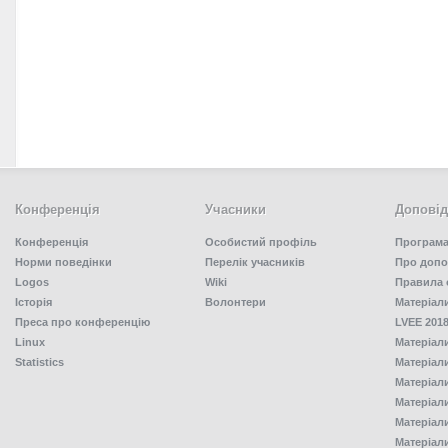
Конференція
Учасники
Доповід
Конференція
Особистий профіль
Програма
Норми поведінки
Перелік учасників
Про допо
Logos
Wiki
Правила 
Історія
Волонтери
Матеріал
Преса про конференцію
LVEE 2018
Linux
Матеріал
Statistics
Матеріал
Матеріал
Матеріал
Матеріал
Матеріал