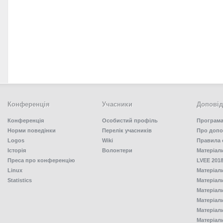
Конференція
Учасники
Доповід
Конференція
Особистий профіль
Програма
Норми поведінки
Перелік учасників
Про допо
Logos
Wiki
Правила 
Історія
Волонтери
Матеріал
Преса про конференцію
LVEE 2018
Linux
Матеріал
Statistics
Матеріал
Матеріал
Матеріал
Матеріал
Матеріал