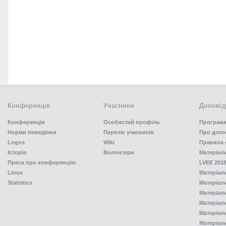
Конференція
Учасники
Доповід
Конференція
Особистий профіль
Програма
Норми поведінки
Перелік учасників
Про допо
Logos
Wiki
Правила 
Історія
Волонтери
Матеріал
Преса про конференцію
LVEE 2018
Linux
Матеріал
Statistics
Матеріал
Матеріал
Матеріал
Матеріал
Матеріал