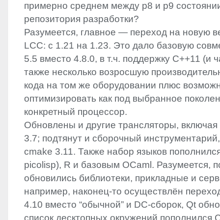
примерно среднем между p8 и p9 состояни
репозитория разработки?
Разумеется, главное — переход на новую в
LCC
: с 1.21 на 1.23. Это дало базовую сов
5.5 вместо 4.8.0, в т.ч. поддержку C++11 (и 
также несколько возросшую производитель
кода на том же оборудовании плюс возмож
оптимизировать как под выбранное поколени
конкретный процессор.
Обновлены и другие трансляторы, включая p
3.7; подтянут и сборочный инструментарий, 
cmake 3.11. Также набор языков пополнилс
picolisp), R и базовым OCaml. Разумеется, 
обновились библиотеки, прикладные и сер
например, наконец-то осуществлён перехо
4.10 вместо “обычной” и DC-сборок, Qt обно
список десктопных окружений пополнился C