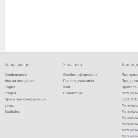
Конференція
Учасники
Доповід
Конференція
Особистий профіль
Програма
Норми поведінки
Перелік учасників
Про допо
Logos
Wiki
Правила 
Історія
Волонтери
Матеріал
Преса про конференцію
LVEE 2018
Linux
Матеріал
Statistics
Матеріал
Матеріал
Матеріал
Матеріал
Матеріал