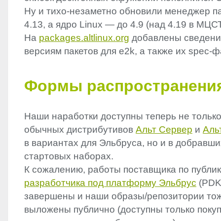
Ну и тихо-незаметно обновили менеджер п
4.13, а ядро Linux — до 4.9 (над 4.19 в МЦСТ
На
packages.altlinux.org
добавлены сведени
версиям пакетов для e2k, а также их spec-
Формы распространени
Наши наработки доступны теперь не только
обычных дистрибутивов
Альт Сервер
и
Аль
в вариантах для Эльбруса, но и в добравши
стартовых наборах.
К сожалению, работы поставщика по публи
разработчика под платформу Эльбрус
(
PD
завершены и наши образы/репозитории тож
выложены публично (доступны только поку