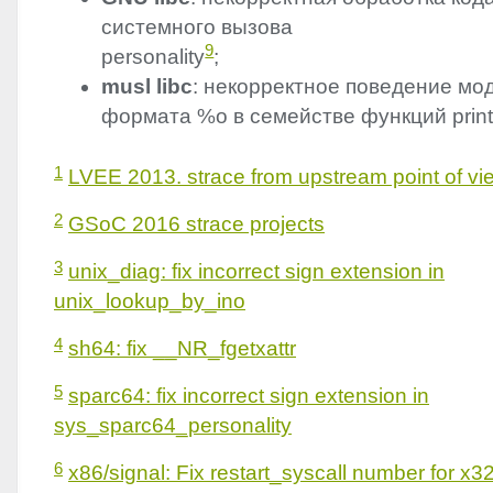
системного вызова
9
personality
;
musl libc
: некорректное поведение м
формата %o в семействе функций print
1
LVEE
2013. strace from upstream point of vi
2
GSoC 2016 strace projects
3
unix_diag: fix incorrect sign extension in
unix_lookup_by_ino
4
sh64: fix __NR_fgetxattr
5
sparc64: fix incorrect sign extension in
sys_sparc64_personality
6
x86/signal: Fix restart_syscall number for x3