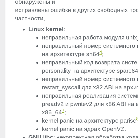
обнаружены и
исправлены ошибки в других свободных про
частности,
Linux kernel
:
неправильная работа модуля unix
неправильный номер системного вы
4
на архитектуре sh64
;
неправильный код возврата систе
personality на архитектуре sparc6
неправильный номер системного 
restart_syscall для x32
ABI
на архи
неправильная реализация систем
preadv2 и pwritev2 для x86
ABI
на 
7
x86_64
;
kernel panic на архитектуре parisc
kernel panic на ядрах OpenVZ.
GNU
libc
: некорректная обработка код