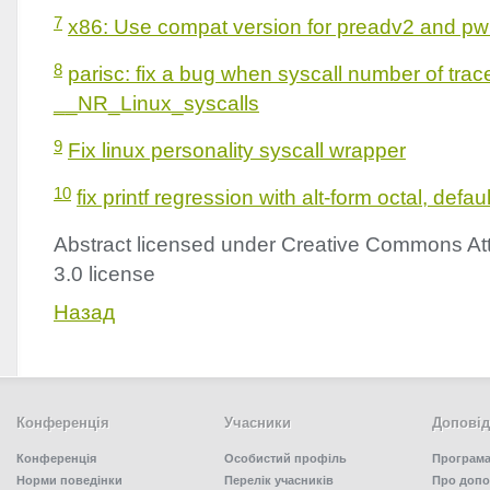
7
x86: Use compat version for preadv2 and pw
8
parisc: fix a bug when syscall number of trac
__NR_Linux_syscalls
9
Fix linux personality syscall wrapper
10
fix printf regression with alt-form octal, defau
Abstract licensed under Creative Commons Att
3.0 license
Назад
Конференція
Учасники
Доповід
Конференція
Особистий профіль
Програма
Норми поведінки
Перелік учасників
Про допо