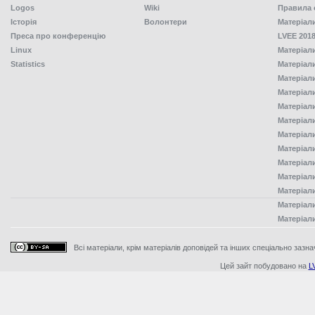
Logos
Wiki
Правила 
Історія
Волонтери
Матеріал
Преса про конференцію
LVEE 2018
Linux
Матеріал
Statistics
Матеріал
Матеріал
Матеріал
Матеріал
Матеріал
Матеріал
Матеріал
Матеріал
Матеріал
Матеріал
Матеріал
Матеріал
Всі матеріали, крім матеріалів доповідей та інших спеціально зазна
Цей зайт побудовано на
L