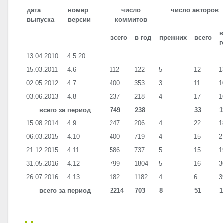
дата
номер
число
число авторов
выпуска
версии
коммитов
в
всего
в год
прежних
всего
г
13.04.2010
4.5.20
15.03.2011
4.6
112
122
5
12
1
02.05.2012
4.7
400
353
3
11
1
03.06.2013
4.8
237
218
4
17
1
всего за период
749
238
33
1
15.08.2014
4.9
247
206
4
22
1
06.03.2015
4.10
400
719
4
15
2
21.12.2015
4.11
586
737
5
15
1
31.05.2016
4.12
799
1804
5
16
3
26.07.2016
4.13
182
1182
4
6
3
всего за период
2214
703
8
51
1